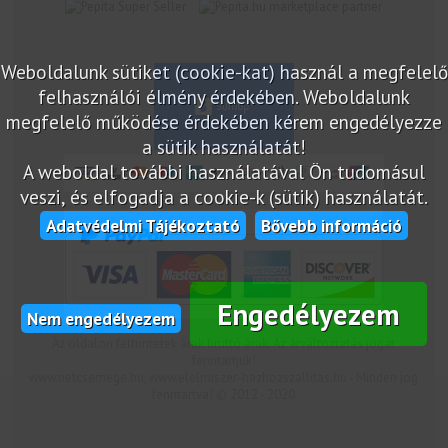
marketplace partner
Weboldalunk sütiket (cookie-kat) használ a megfelelő
felhasználói élmény érdekében. Weboldalunk
megfelelő működése érdekében kérem engedélyezze
a sütik használatát!
A weboldal további használatával Ön tudomásul
veszi, és elfogadja a cookie-k (sütik) használatát.
Adatvédelmi Tájékoztató
Bővebb információ
Engedélyezem
Nem engedélyezem
Az oldalon feltüntetek árak bruttó árak. Az árváltoztatás jogát
fenntartjuk!
www.netcsemege.hu, www.elelmiszer-hazhozszallitas.hu - Minden jog
fenntartva! © 2012 - 2020