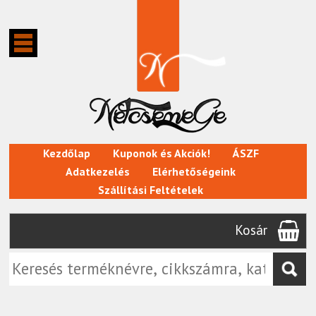
Kezdőlap
Kuponok és Akciók!
ÁSZF
Adatkezelés
Elérhetőségeink
Szállítási Feltételek
Kosár