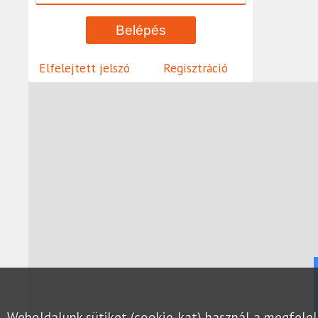
Elfelejtett jelszó
Regisztráció
Weboldalunk sütiket (cookie-kat) használ a megfel