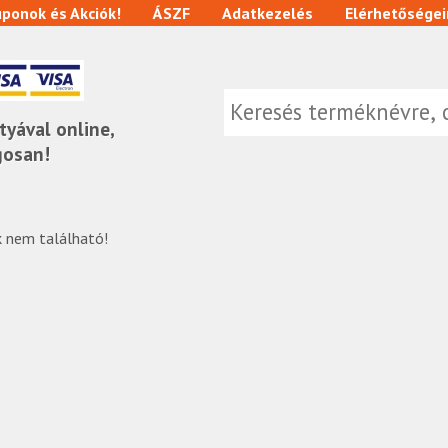
ponok és Akciók!
ÁSZF
Adatkezelés
Elérhetőségei
tyával online,
gosan!
 nem található!