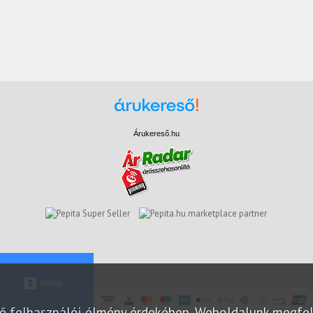
Árukereső.hu
marketplace partner
elő felhasználói élmény érdekében. Weboldalunk megfe