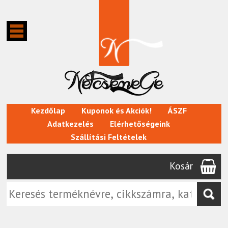
Kezdőlap
Kuponok és Akciók!
ÁSZF
Adatkezelés
Elérhetőségeink
Szállítási Feltételek
Kosár