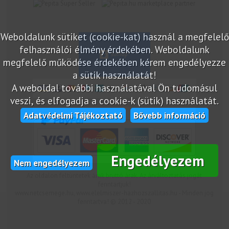
marketplace partner
Weboldalunk sütiket (cookie-kat) használ a megfelelő
felhasználói élmény érdekében. Weboldalunk
megfelelő működése érdekében kérem engedélyezze
a sütik használatát!
A weboldal további használatával Ön tudomásul
veszi, és elfogadja a cookie-k (sütik) használatát.
Adatvédelmi Tájékoztató
Bővebb információ
Engedélyezem
Nem engedélyezem
Az oldalon feltüntetek árak bruttó árak. Az árváltoztatás jogát
fenntartjuk!
www.netcsemege.hu, www.elelmiszer-hazhozszallitas.hu - Minden jog
fenntartva! © 2012 - 2020