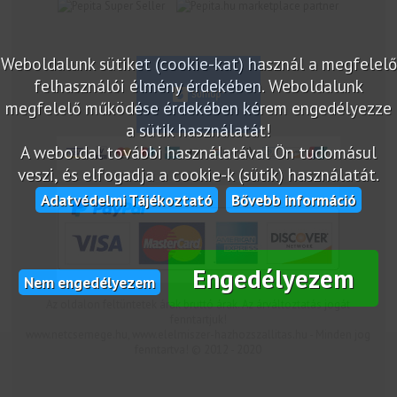
marketplace partner
Weboldalunk sütiket (cookie-kat) használ a megfelelő
felhasználói élmény érdekében. Weboldalunk
megfelelő működése érdekében kérem engedélyezze
a sütik használatát!
A weboldal további használatával Ön tudomásul
veszi, és elfogadja a cookie-k (sütik) használatát.
Adatvédelmi Tájékoztató
Bővebb információ
Engedélyezem
Nem engedélyezem
Az oldalon feltüntetek árak bruttó árak. Az árváltoztatás jogát
fenntartjuk!
www.netcsemege.hu, www.elelmiszer-hazhozszallitas.hu - Minden jog
fenntartva! © 2012 - 2020