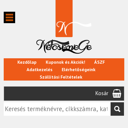
Kezdőlap
Kuponok és Akciók!
ÁSZF
Adatkezelés
Elérhetőségeink
Szállítási Feltételek
Kosár