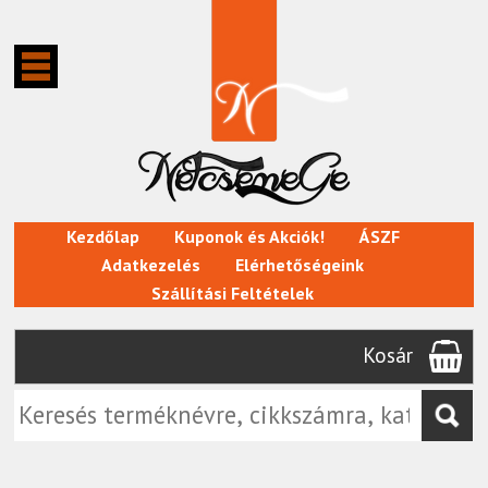
Kezdőlap
Kuponok és Akciók!
ÁSZF
Adatkezelés
Elérhetőségeink
Szállítási Feltételek
Kosár