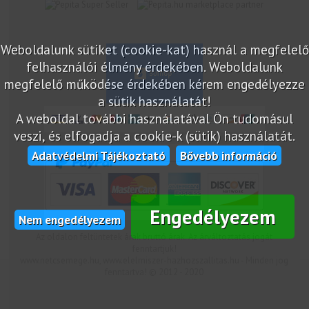
marketplace partner
Weboldalunk sütiket (cookie-kat) használ a megfelelő
felhasználói élmény érdekében. Weboldalunk
megfelelő működése érdekében kérem engedélyezze
a sütik használatát!
A weboldal további használatával Ön tudomásul
veszi, és elfogadja a cookie-k (sütik) használatát.
Adatvédelmi Tájékoztató
Bővebb információ
Engedélyezem
Nem engedélyezem
Az oldalon feltüntetek árak bruttó árak. Az árváltoztatás jogát
fenntartjuk!
www.netcsemege.hu, www.elelmiszer-hazhozszallitas.hu - Minden jog
fenntartva! © 2012 - 2020