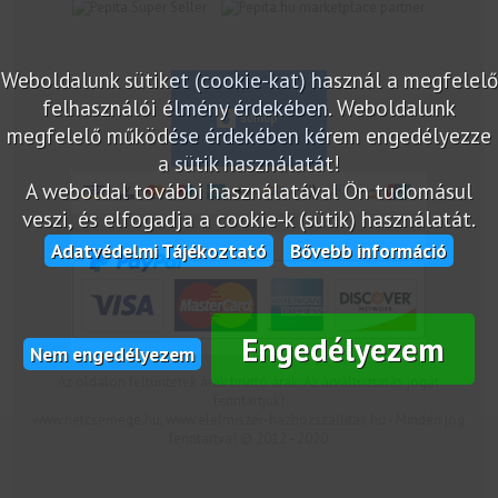
marketplace partner
Weboldalunk sütiket (cookie-kat) használ a megfelelő
felhasználói élmény érdekében. Weboldalunk
megfelelő működése érdekében kérem engedélyezze
a sütik használatát!
A weboldal további használatával Ön tudomásul
veszi, és elfogadja a cookie-k (sütik) használatát.
Adatvédelmi Tájékoztató
Bővebb információ
Engedélyezem
Nem engedélyezem
Az oldalon feltüntetek árak bruttó árak. Az árváltoztatás jogát
fenntartjuk!
www.netcsemege.hu, www.elelmiszer-hazhozszallitas.hu - Minden jog
fenntartva! © 2012 - 2020