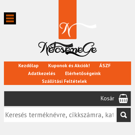
Kezdőlap
Kuponok és Akciók!
ÁSZF
Adatkezelés
Elérhetőségeink
Szállítási Feltételek
Kosár