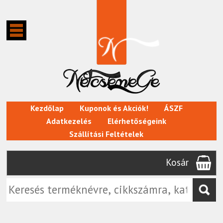
Kezdőlap
Kuponok és Akciók!
ÁSZF
Adatkezelés
Elérhetőségeink
Szállítási Feltételek
Kosár