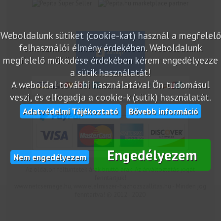
marketplace partner
Weboldalunk sütiket (cookie-kat) használ a megfelelő
felhasználói élmény érdekében. Weboldalunk
megfelelő működése érdekében kérem engedélyezze
a sütik használatát!
A weboldal további használatával Ön tudomásul
veszi, és elfogadja a cookie-k (sütik) használatát.
Adatvédelmi Tájékoztató
Bővebb információ
Engedélyezem
Nem engedélyezem
Az oldalon feltüntetek árak bruttó árak. Az árváltoztatás jogát
fenntartjuk!
www.netcsemege.hu, www.elelmiszer-hazhozszallitas.hu - Minden jog
fenntartva! © 2012 - 2020