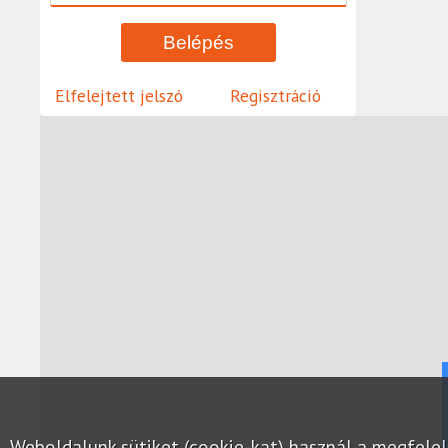
Elfelejtett jelszó
Regisztráció
Weboldalunk sütiket (cookie-kat) használ a megfel