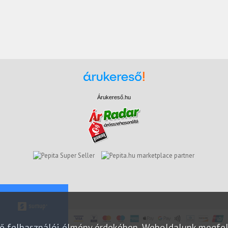
Árukereső.hu
marketplace partner
elő felhasználói élmény érdekében. Weboldalunk megfe