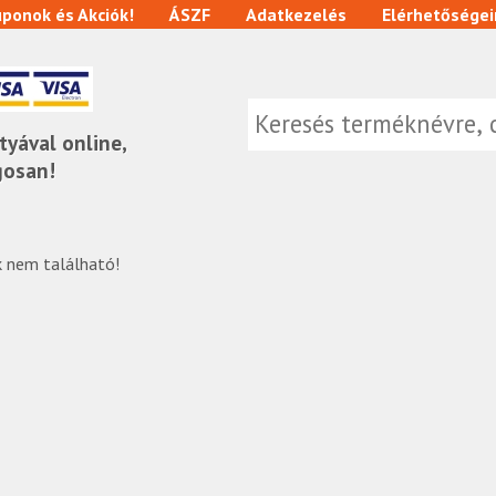
ponok és Akciók!
ÁSZF
Adatkezelés
Elérhetőségei
tyával online,
gosan!
 nem található!