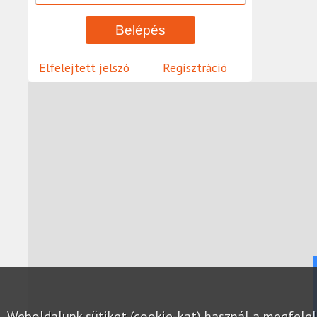
Elfelejtett jelszó
Regisztráció
Weboldalunk sütiket (cookie-kat) használ a megfel