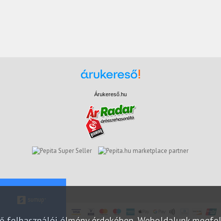
Árukereső.hu
marketplace partner
elő felhasználói élmény érdekében. Weboldalunk megfe