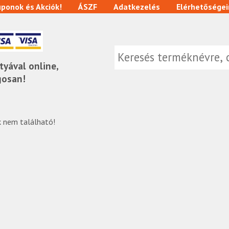
ponok és Akciók!
ÁSZF
Adatkezelés
Elérhetőségei
tyával online,
gosan!
 nem található!