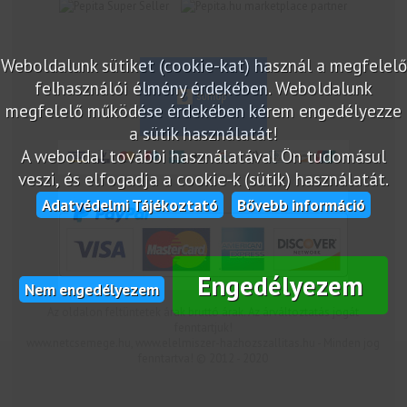
marketplace partner
Weboldalunk sütiket (cookie-kat) használ a megfelelő
felhasználói élmény érdekében. Weboldalunk
megfelelő működése érdekében kérem engedélyezze
a sütik használatát!
A weboldal további használatával Ön tudomásul
veszi, és elfogadja a cookie-k (sütik) használatát.
Adatvédelmi Tájékoztató
Bővebb információ
Engedélyezem
Nem engedélyezem
Az oldalon feltüntetek árak bruttó árak. Az árváltoztatás jogát
fenntartjuk!
www.netcsemege.hu, www.elelmiszer-hazhozszallitas.hu - Minden jog
fenntartva! © 2012 - 2020