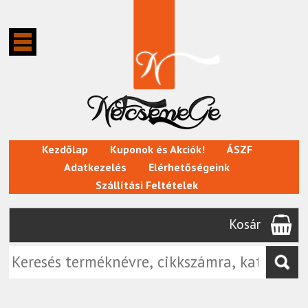
Kezdőlap
Kuponok és Akciók!
ÁSZF
Adatkezelés
Elérhetőségeink
Szállítási Feltételek
Kosár