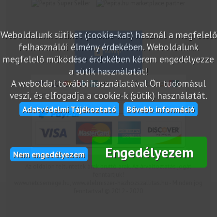
marketplace partner
Weboldalunk sütiket (cookie-kat) használ a megfelelő
felhasználói élmény érdekében. Weboldalunk
megfelelő működése érdekében kérem engedélyezze
a sütik használatát!
A weboldal további használatával Ön tudomásul
veszi, és elfogadja a cookie-k (sütik) használatát.
Adatvédelmi Tájékoztató
Bővebb információ
Engedélyezem
Nem engedélyezem
Az oldalon feltüntetek árak bruttó árak. Az árváltoztatás jogát
fenntartjuk!
www.netcsemege.hu, www.elelmiszer-hazhozszallitas.hu - Minden jog
fenntartva! © 2012 - 2020