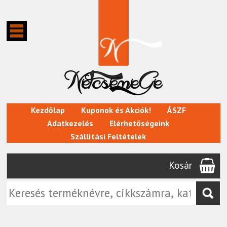
Kezdőlap
Kuponok és Akciók!
ÁSZF
Adatkezelés
Elérhetőségeink
Szállítási Feltételek
Kosár