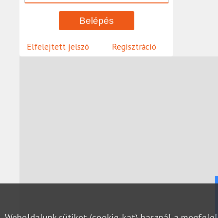
Elfelejtett jelszó
Regisztráció
Weboldalunk sütiket (cookie-kat) használ a megfel