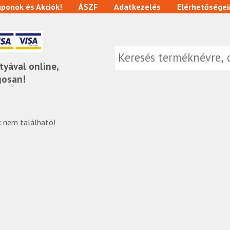
ponok és Akciók!
ÁSZF
Adatkezelés
Elérhetőségei
tyával online,
gosan!
 nem található!