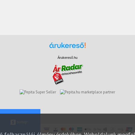
Árukereső.hu
marketplace partner
elő felhasználói élmény érdekében. Weboldalunk megfe