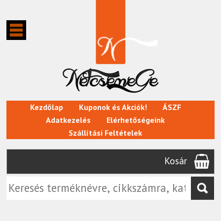
Kezdőlap
Kuponok és Akciók!
ÁSZF
Adatkezelés
Elérhetőségeink
Szállítási Feltételek
Kosár