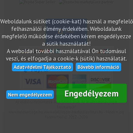
marketplace partner
Weboldalunk sütiket (cookie-kat) használ a megfelelő
felhasználói élmény érdekében. Weboldalunk
megfelelő működése érdekében kérem engedélyezze
a sütik használatát!
A weboldal további használatával Ön tudomásul
veszi, és elfogadja a cookie-k (sütik) használatát.
Adatvédelmi Tájékoztató
Bővebb információ
Engedélyezem
Nem engedélyezem
Az oldalon feltüntetek árak bruttó árak. Az árváltoztatás jogát
fenntartjuk!
www.netcsemege.hu, www.elelmiszer-hazhozszallitas.hu - Minden jog
fenntartva! © 2012 - 2020