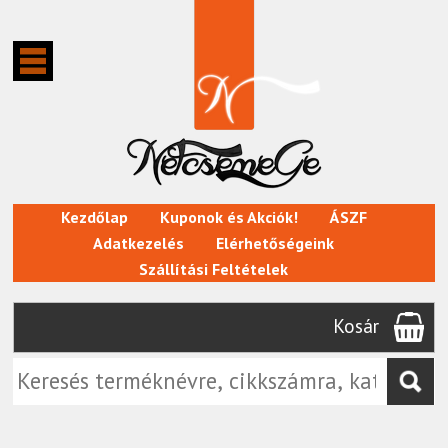
Kezdőlap
Kuponok és Akciók!
ÁSZF
Adatkezelés
Elérhetőségeink
Szállítási Feltételek
Kosár