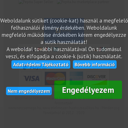
marketplace partner
Weboldalunk sütiket (cookie-kat) használ a megfelelő
felhasználói élmény érdekében. Weboldalunk
megfelelő működése érdekében kérem engedélyezze
a sütik használatát!
A weboldal további használatával Ön tudomásul
veszi, és elfogadja a cookie-k (sütik) használatát.
Adatvédelmi Tájékoztató
Bővebb információ
Engedélyezem
Nem engedélyezem
Az oldalon feltüntetek árak bruttó árak. Az árváltoztatás jogát
fenntartjuk!
www.netcsemege.hu, www.elelmiszer-hazhozszallitas.hu - Minden jog
fenntartva! © 2012 - 2020