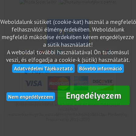
marketplace partner
Weboldalunk sütiket (cookie-kat) használ a megfelelő
felhasználói élmény érdekében. Weboldalunk
megfelelő működése érdekében kérem engedélyezze
a sütik használatát!
A weboldal további használatával Ön tudomásul
veszi, és elfogadja a cookie-k (sütik) használatát.
Adatvédelmi Tájékoztató
Bővebb információ
Engedélyezem
Nem engedélyezem
Az oldalon feltüntetek árak bruttó árak. Az árváltoztatás jogát
fenntartjuk!
www.netcsemege.hu, www.elelmiszer-hazhozszallitas.hu - Minden jog
fenntartva! © 2012 - 2020