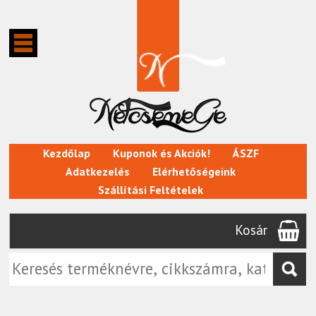
Kezdőlap
Kuponok és Akciók!
ÁSZF
Adatkezelés
Elérhetőségeink
Szállítási Feltételek
Kosár