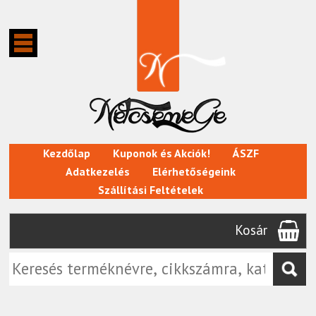
Kezdőlap
Kuponok és Akciók!
ÁSZF
Adatkezelés
Elérhetőségeink
Szállítási Feltételek
Kosár