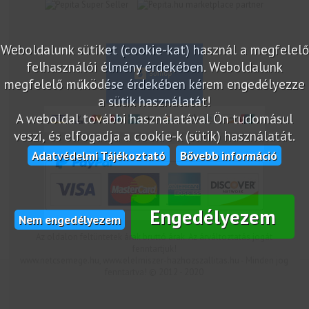
marketplace partner
Weboldalunk sütiket (cookie-kat) használ a megfelelő
felhasználói élmény érdekében. Weboldalunk
megfelelő működése érdekében kérem engedélyezze
a sütik használatát!
A weboldal további használatával Ön tudomásul
veszi, és elfogadja a cookie-k (sütik) használatát.
Adatvédelmi Tájékoztató
Bővebb információ
Engedélyezem
Nem engedélyezem
Az oldalon feltüntetek árak bruttó árak. Az árváltoztatás jogát
fenntartjuk!
www.netcsemege.hu, www.elelmiszer-hazhozszallitas.hu - Minden jog
fenntartva! © 2012 - 2020