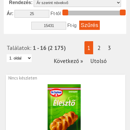
Rendezés:
Ár:
Ft-tól
Ft-ig
Találatok:
1 - 16 (2 175)
1
2
3
Következő »
Utolsó
Nincs készleten