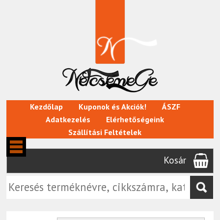
Kezdőlap
Kuponok és Akciók!
ÁSZF
Adatkezelés
Elérhetőségeink
Szállítási Feltételek
Kosár