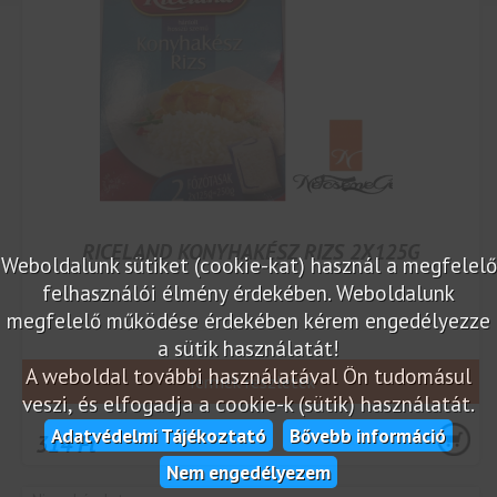
RICELAND KONYHAKÉSZ RIZS 2X125G
Weboldalunk sütiket (cookie-kat) használ a megfelelő
felhasználói élmény érdekében. Weboldalunk
megfelelő működése érdekében kérem engedélyezze
a sütik használatát!
A weboldal további használatával Ön tudomásul
Termék részletek
veszi, és elfogadja a cookie-k (sütik) használatát.
Adatvédelmi Tájékoztató
Bővebb információ
314 Ft
Nem engedélyezem