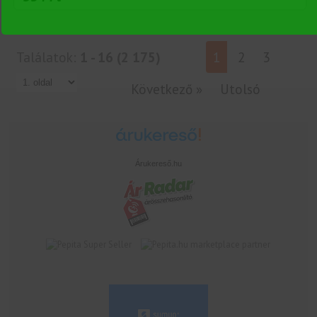
Találatok:
1 - 16 (2 175)
1
2
3
Következő »
Utolsó
Árukereső.hu
marketplace partner