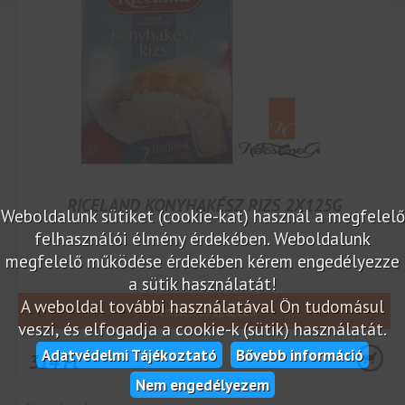
RICELAND KONYHAKÉSZ RIZS 2X125G
Weboldalunk sütiket (cookie-kat) használ a megfelelő
felhasználói élmény érdekében. Weboldalunk
megfelelő működése érdekében kérem engedélyezze
a sütik használatát!
A weboldal további használatával Ön tudomásul
Termék részletek
veszi, és elfogadja a cookie-k (sütik) használatát.
Adatvédelmi Tájékoztató
Bővebb információ
314 Ft
Nem engedélyezem