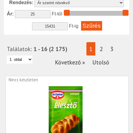
Rendezés:
Ár:
Ft-tól
Ft-ig
Találatok:
1 - 16 (2 175)
1
2
3
Következő »
Utolsó
Nincs készleten