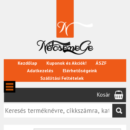
Kezdőlap
Kuponok és Akciók!
ÁSZF
Adatkezelés
Elérhetőségeink
Szállítási Feltételek
Kosár