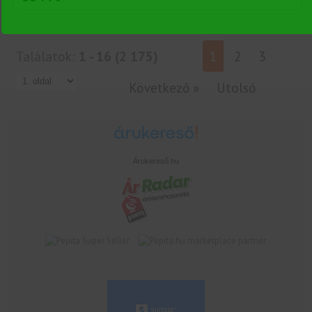
Találatok:
1 - 16 (2 175)
1
2
3
Következő »
Utolsó
Árukereső.hu
marketplace partner