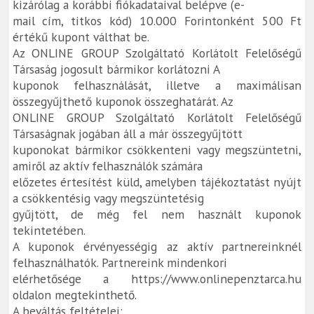
kizárólag a korábbi fiókadataival belépve (e-
mail cím, titkos kód) 10.000 Forintonként 500 Ft
értékű kupont válthat be.
Az ONLINE GROUP Szolgáltató Korlátolt Felelőségű
Társaság jogosult bármikor korlátozni A
kuponok felhasználását, illetve a maximálisan
összegyűjthető kuponok összeghatárát. Az
ONLINE GROUP Szolgáltató Korlátolt Felelőségű
Társaságnak jogában áll a már összegyűjtött
kuponokat bármikor csökkenteni vagy megszüntetni,
amiről az aktív felhasználók számára
előzetes értesítést küld, amelyben tájékoztatást nyújt
a csökkentésig vagy megszüntetésig
gyűjtött, de még fel nem használt kuponok
tekintetében.
A kuponok érvényességig az aktív partnereinknél
felhasználhatók. Partnereink mindenkori
elérhetősége a https://www.onlinepenztarca.hu
oldalon megtekinthető.
A beváltás feltételei: