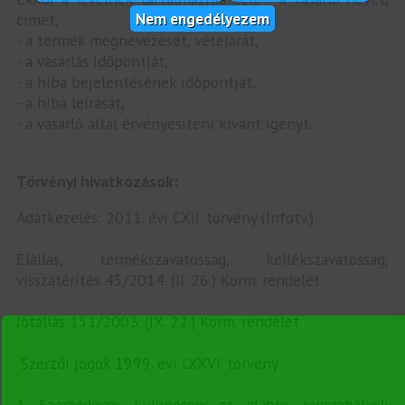
Nem engedélyezem
címét,
- a termék megnevezését, vételárát,
- a vásárlás időpontját,
- a hiba bejelentésének időpontját,
- a hiba leírását,
- a vásárló által érvényesíteni kívánt igényt.
Törvényi hivatkozások:
Adatkezelés: 2011. évi CXII. törvény (Infotv.)
Elállás, termékszavatosság, kellékszavatosság,
visszatérítés 45/2014. (II. 26.) Korm. rendelet
Jótállás 151/2003. (IX. 22.) Korm. rendelet
Szerzői jogok 1999. évi LXXVI. törvény
A Szerződésre különösen az alábbi jogszabályok