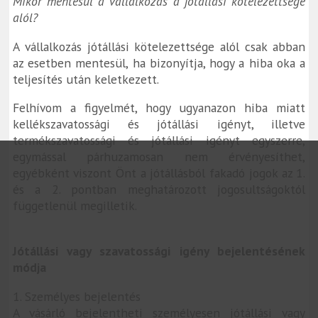
Mikor mentesül a vállalkozás a jótállási kötelezettsége
alól?
A vállalkozás jótállási kötelezettsége alól csak abban
az esetben mentesül, ha bizonyítja, hogy a hiba oka a
teljesítés után keletkezett.
Felhívom a figyelmét, hogy ugyanazon hiba miatt
kellékszavatossági és jótállási igényt, illetve
termékszavatossági és jótállási igényt egyszerre,
egymással párhuzamosan nem érvényesíthet,
egyébként viszont Önt a jótállásból fakadó jogok az 1.
és a 2. pontban meghatározott jogosultságoktól
függetlenül megilletik.
Jótállási vagy szavatossági igény bejelentésének
módja
1. Személyes bejelentés
A vásárló bejelentheti személyesen jótállási vagy