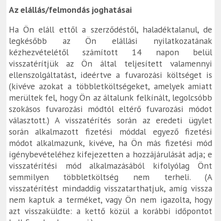
Az elállás/felmondás joghatásai
Ha Ön eláll ettől a szerződéstől, haladéktalanul, de
legkésőbb az Ön elállási nyilatkozatának
kézhezvételétől számított 14 napon belül
visszatérítjük az Ön által teljesített valamennyi
ellenszolgáltatást, ideértve a fuvarozási költséget is
(kivéve azokat a többletköltségeket, amelyek amiatt
merültek fel, hogy Ön az általunk felkínált, legolcsóbb
szokásos fuvarozási módtól eltérő fuvarozási módot
választott.) A visszatérítés során az eredeti ügylet
során alkalmazott fizetési móddal egyező fizetési
módot alkalmazunk, kivéve, ha Ön más fizetési mód
igénybevételéhez kifejezetten a hozzájárulását adja; e
visszatérítési mód alkalmazásából kifolyólag Önt
semmilyen többletköltség nem terheli. (A
visszatérítést mindaddig visszatarthatjuk, amíg vissza
nem kaptuk a terméket, vagy Ön nem igazolta, hogy
azt visszaküldte: a kettő közül a korábbi időpontot