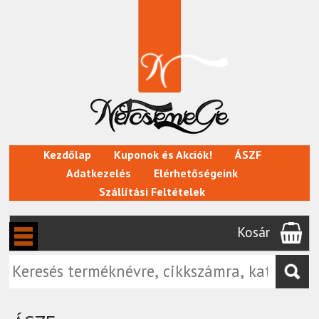
Kezdőlap
Kuponok és Akciók!
ÁSZF
Adatkezelés
Elérhetőségeink
Szállítási Feltételek
Kosár