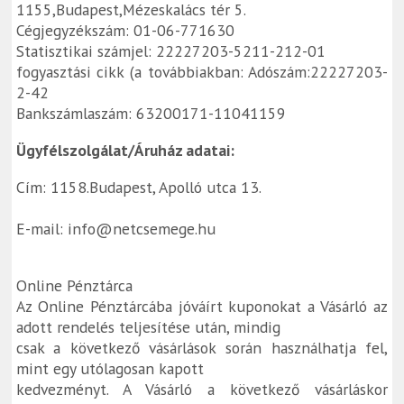
1155,Budapest,Mézeskalács tér 5.
Cégjegyzékszám: 01-06-771630
Statisztikai számjel: 22227203-5211-212-01
fogyasztási cikk (a továbbiakban: Adószám:22227203-
2-42
Bankszámlaszám: 63200171-11041159
Ügyfélszolgálat/Áruház adatai:
Cím: 1158.Budapest, Apolló utca 13.
E-mail: info@netcsemege.hu
Online Pénztárca
Az Online Pénztárcába jóváírt kuponokat a Vásárló az
adott rendelés teljesítése után, mindig
csak a következő vásárlások során használhatja fel,
mint egy utólagosan kapott
kedvezményt. A Vásárló a következő vásárláskor