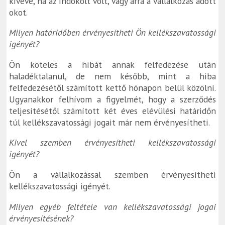
kivéve, ha az indokolt volt, vagy arra a vállalkozás adott
okot.
Milyen határidőben érvényesítheti Ön kellékszavatossági
igényét?
Ön köteles a hibát annak felfedezése után
haladéktalanul, de nem később, mint a hiba
felfedezésétől számított kettő hónapon belül közölni.
Ugyanakkor felhívom a figyelmét, hogy a szerződés
teljesítésétől számított két éves elévülési határidőn
túl kellékszavatossági jogait már nem érvényesítheti.
Kivel szemben érvényesítheti kellékszavatossági
igényét?
Ön a vállalkozással szemben érvényesítheti
kellékszavatossági igényét.
Milyen egyéb feltétele van kellékszavatossági jogai
érvényesítésének?