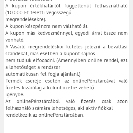
A kupon értékhatártól függetlenül felhasználható
(10.000 Ft feletti végösszegű
megrendelésekre).
A kupon készpénzre nem váltható át.
A kupon más kedvezménnyel, egyedi árral össze nem
vonható.
A Vásárló megrendeléskor köteles jelezni a beváltási
szándékát, más esetben a kupont sajnos
nem tudjuk elfogadni. (Amennyiben online rendel, ezt
a lehetőséget a rendszer
automatikusan fel fogja ajánlani.)
Termék cseréje esetén az onlinePénztárcával való
fizetés kizárólag a különbözetre vehető
igénybe.
Az onlinePénztárcából való fizetés csak azon
felhasználó számára lehetséges, aki aktív fiókkal
rendelkezik az onlinePénztárcában.