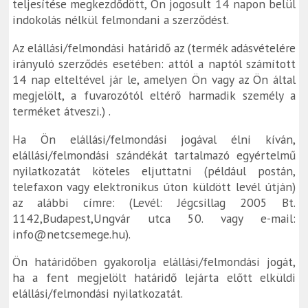
teljesítése megkezdődött, Ön jogosult 14 napon belül
indokolás nélkül felmondani a szerződést.
Az elállási/felmondási határidő az (termék adásvételére
irányuló szerződés esetében: attól a naptól számított
14 nap elteltével jár le, amelyen Ön vagy az Ön által
megjelölt, a fuvarozótól eltérő harmadik személy a
terméket átveszi.) .
Ha Ön elállási/felmondási jogával élni kíván,
elállási/felmondási szándékát tartalmazó egyértelmű
nyilatkozatát köteles eljuttatni (például postán,
telefaxon vagy elektronikus úton küldött levél útján)
az alábbi címre: (Levél: Jégcsillag 2005 Bt.
1142,Budapest,Ungvár utca 50. vagy e-mail:
info@netcsemege.hu).
Ön határidőben gyakorolja elállási/felmondási jogát,
ha a fent megjelölt határidő lejárta előtt elküldi
elállási/felmondási nyilatkozatát.