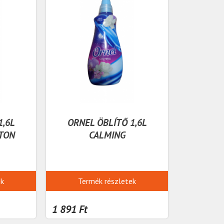
1,6L
ORNEL ÖBLÍTŐ 1,6L
TON
CALMING
ek
Termék részletek
1 891 Ft