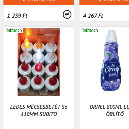
1 239 Ft
4 267 Ft
Raktáron
Raktáron
LEDES MÉCSESBETÉT S5
ORNEL 800ML L
110MM SUBITO
ÖBLÍTŐ