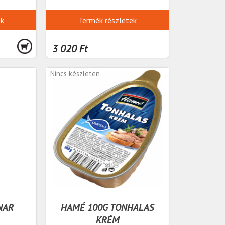
ek
Termék részletek
3 020 Ft
Nincs készleten
NAR
HAMÉ 100G TONHALAS
KRÉM