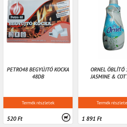
PETRO48 BEGYÚJTÓ KOCKA
ORNEL ÖBLÍTŐ 
48DB
JASMINE & COT
Termék részletek
Termék részlet
520 Ft
1 891 Ft