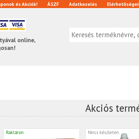
ponok és Akciók!
ÁSZF
Adatkezelés
Elérhetőségei
tyával online,
gosan!
Akciós term
Raktáron
Nincs készleten