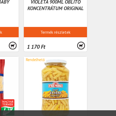
BABY
VIOLETA 900ML ÖBLÍTŐ
KONCENTRÁTUM ORIGINAL
ek
Termék részletek
1 170 Ft
Rendelhető