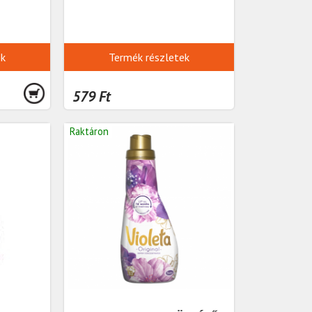
ek
Termék részletek
579 Ft
Raktáron