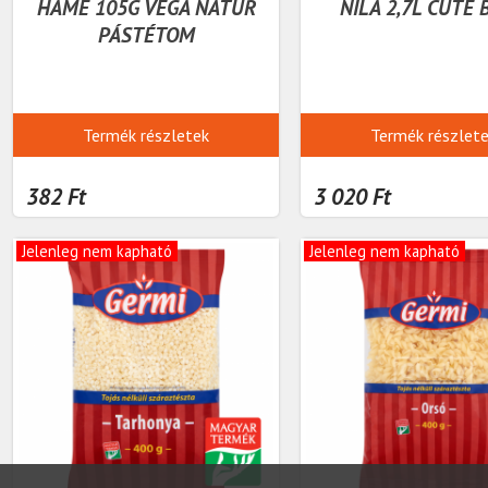
HAMÉ 105G VEGA NATÚR
NILA 2,7L CUTE 
PÁSTÉTOM
Termék részletek
Termék részlet
382 Ft
3 020 Ft
Jelenleg nem kapható
Jelenleg nem kapható