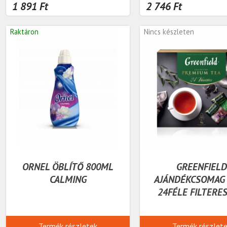
1 891 Ft
2 746 Ft
Raktáron
Nincs készleten
ORNEL ÖBLÍTŐ 800ML
GREENFIEL
CALMING
AJÁNDÉKCSOMAG
24FÉLE FILTERE
Termék részletek
Termék részlet