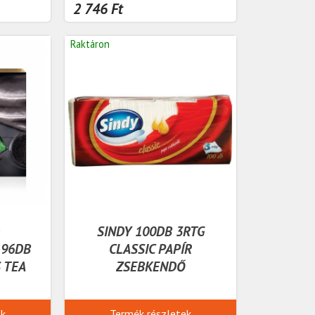
2 746 Ft
Raktáron
D
SINDY 100DB 3RTG
 96DB
CLASSIC PAPÍR
S TEA
ZSEBKENDŐ
ek
Termék részletek