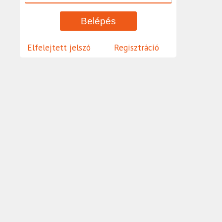
Elfelejtett jelszó
Regisztráció