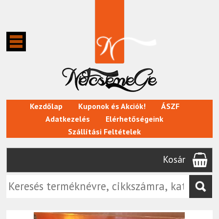
Kezdőlap
Kuponok és Akciók!
ÁSZF
Adatkezelés
Elérhetőségeink
Szállítási Feltételek
Kosár