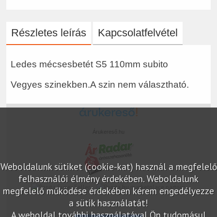
Részletes leírás
Kapcsolatfelvétel
Ledes mécsesbetét S5 110mm subito
Vegyes szinekben.A szin nem választható.
Árukereső.hu
Weboldalunk sütiket (cookie-kat) használ a megfelelő
felhasználói élmény érdekében. Weboldalunk
marketplace partner
megfelelő működése érdekében kérem engedélyezze
a sütik használatát!
A weboldal további használatával Ön tudomásul