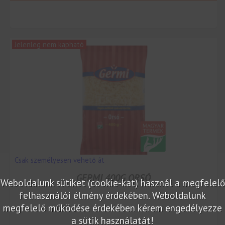
Jelenleg nem kapható
Csak személyesen vehető át
GERMI 400G ORSÓ
Weboldalunk sütiket (cookie-kat) használ a megfelelő
felhasználói élmény érdekében. Weboldalunk
megfelelő működése érdekében kérem engedélyezze
a sütik használatát!