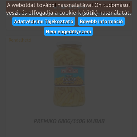
A weboldal további használatával Ön tudomásul
Termék részletek
veszi, és elfogadja a cookie-k (sütik) használatát.
Adatvédelmi Tájékoztató
Bővebb információ
Nem engedélyezem
Rendelhető
PREMIKO 680G/350G VAJBAB