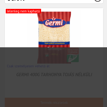
Jelenleg nem kapható
Csak személyesen vehető át
GERMI 400G TARHONYA TOJÁS NÉLKÜLI
Termék részletek