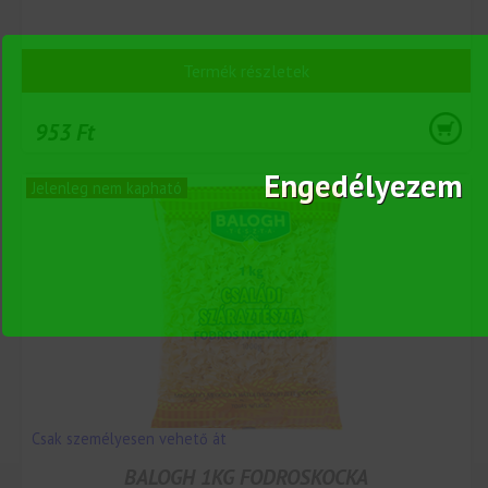
Termék részletek
953 Ft
Engedélyezem
Jelenleg nem kapható
Csak személyesen vehető át
BALOGH 1KG FODROSKOCKA