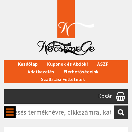
Kezdőlap
Kuponok és Akciók!
ÁSZF
Adatkezelés
Elérhetőségeink
Szállítási Feltételek
Kosár