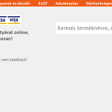
ponok és Akciók!
ÁSZF
Adatkezelés
Elérhetőségei
tyával online,
gosan!
 nem található!