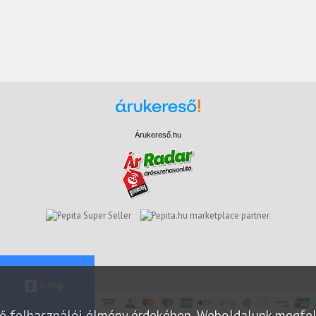
Árukereső.hu
marketplace partner
elő felhasználói élmény érdekében. Weboldalunk megfe