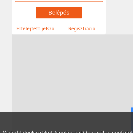
Elfelejtett jelszó
Regisztráció
Weboldalunk sütiket (cookie-kat) használ a megfel