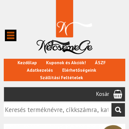
Kezdőlap
Kuponok és Akciók!
ÁSZF
Adatkezelés
Elérhetőségeink
Szállítási Feltételek
Kosár