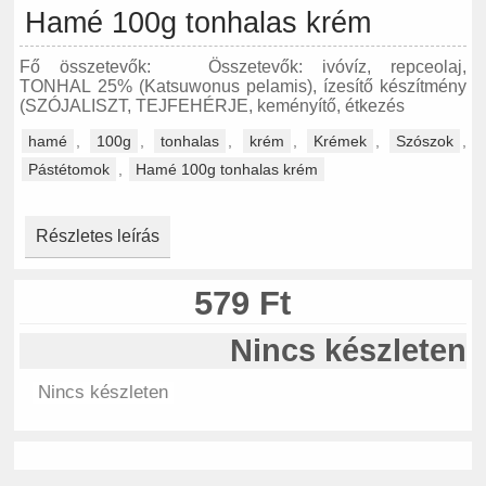
Hamé 100g tonhalas krém
Fő összetevők: Összetevők: ivóvíz, repceolaj,
TONHAL 25% (Katsuwonus pelamis), ízesítő készítmény
(SZÓJALISZT, TEJFEHÉRJE, keményítő, étkezés
hamé
,
100g
,
tonhalas
,
krém
,
Krémek
,
Szószok
,
Pástétomok
,
Hamé 100g tonhalas krém
Részletes leírás
579 Ft
Nincs készleten
Nincs készleten