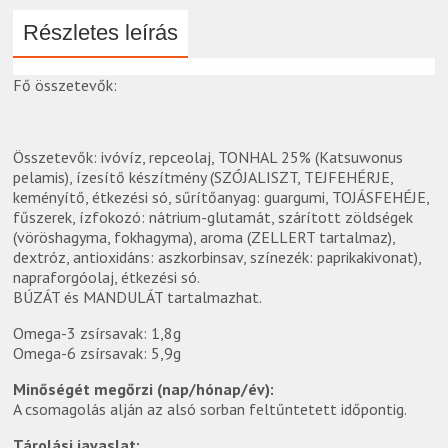
Részletes leírás
Fő összetevők:
Összetevők: ivóvíz, repceolaj, TONHAL 25% (Katsuwonus
pelamis), ízesítő készítmény (SZÓJALISZT, TEJFEHÉRJE,
keményítő, étkezési só, sűrítőanyag: guargumi, TOJÁSFEHÉJE,
fűszerek, ízfokozó: nátrium-glutamát, szárított zöldségek
(vöröshagyma, fokhagyma), aroma (ZELLERT tartalmaz),
dextróz, antioxidáns: aszkorbinsav, színezék: paprikakivonat),
napraforgóolaj, étkezési só.
BÚZÁT és MANDULÁT tartalmazhat.
Omega-3 zsírsavak: 1,8g
Omega-6 zsírsavak: 5,9g
Minőségét megőrzi (nap/hónap/év):
A csomagolás alján az alsó sorban feltűntetett időpontig.
Tárolási javaslat: