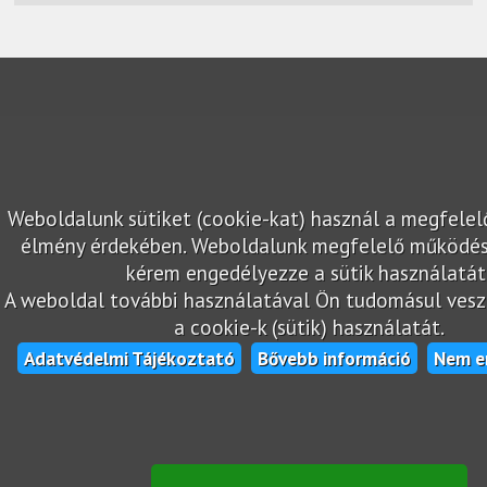
Weboldalunk sütiket (cookie-kat) használ a megfelel
élmény érdekében. Weboldalunk megfelelő működé
kérem engedélyezze a sütik használatát
A weboldal további használatával Ön tudomásul veszi
a cookie-k (sütik) használatát.
Adatvédelmi Tájékoztató
Bővebb információ
Nem e