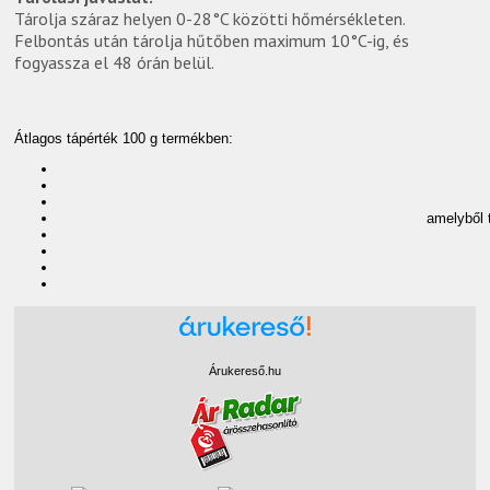
Tárolja száraz helyen 0-28°C közötti hőmérsékleten.
Felbontás után tárolja hűtőben maximum 10°C-ig, és
fogyassza el 48 órán belül.
Átlagos tápérték 100 g termékben:
amelyből t
Árukereső.hu