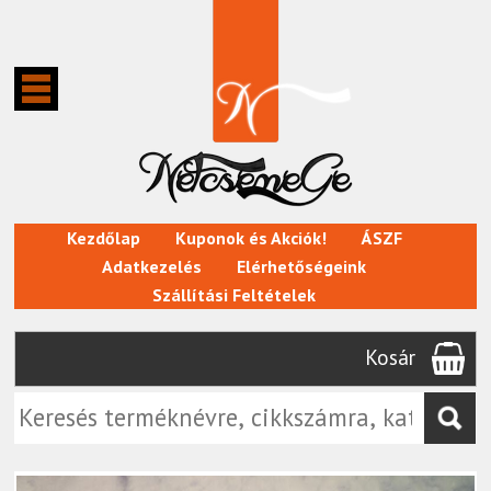
Kezdőlap
Kuponok és Akciók!
ÁSZF
Adatkezelés
Elérhetőségeink
Szállítási Feltételek
Kosár