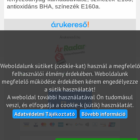
antioxidáns BHA, színezék E160a.
Árukereső.hu
Weboldalunk sütiket (cookie-kat) használ a megfelelő
felhasználói élmény érdekében. Weboldalunk
marketplace partner
megfelelő működése érdekében kérem engedélyezze
a sütik használatát!
A weboldal további használatával Ön tudomásul
veszi, és elfogadja a cookie-k (sütik) használatát.
Adatvédelmi Tájékoztató
Bővebb információ