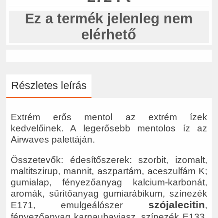
Ez a termék jelenleg nem
elérhető
Részletes leírás
Extrém erős mentol az extrém ízek
kedvelőinek. A legerősebb mentolos íz az
Airwaves palettáján.
Összetevők: édesítőszerek: szorbit, izomalt,
maltitszirup, mannit, aszpartám, aceszulfám K;
gumialap, fényezőanyag kalcium-karbonát,
aromák, sűrítőanyag gumiarábikum, színezék
szójalecitin
E171, emulgeálószer
,
fényezőanyag karnaubaviasz, színezék E133,