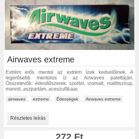
Airwaves extreme
Extrém erős mentol az extrém ízek kedvelőinek. A
legerősebb mentolos íz az Airwaves palettáján.
Összetevők: édesítőszerek: szorbit, izomalt, maltitszirup,
mannit, aszpartám, aceszulf&aac
airwaves
,
extreme
,
Édességek
,
Airwaves extreme
Részletes leírás
272 Ft