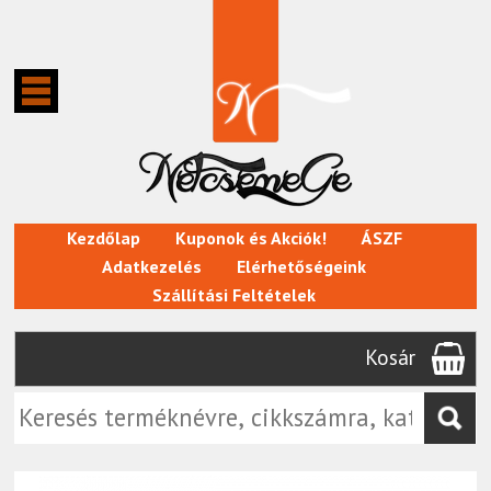
Kezdőlap
Kuponok és Akciók!
ÁSZF
Adatkezelés
Elérhetőségeink
Szállítási Feltételek
Kosár