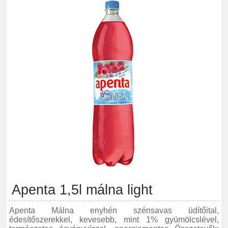
Apenta 1,5l málna light
Apenta Málna enyhén szénsavas üdítőital,
édesítőszerekkel, kevesebb, mint 1% gyümölcslével,