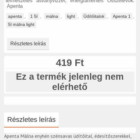
természetes ásványvízzel, energiamentes Összetevők:
Apenta
apenta
,
1 5l
,
málna
,
light
,
Üdítőitalok
,
Apenta 1
,
5l málna light
Részletes leírás
419 Ft
Ez a termék jelenleg nem
elérhető
Részletes leírás
Apenta Málna enyhén szénsavas üdítőital, édesítőszerekkel,