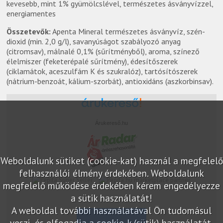
kevesebb, mint 1% gyümölcslével, természetes ásványvízzel,
energiamentes
Összetevők:
Apenta Mineral természetes ásványvíz, szén-
dioxid (min. 2,0 g/l), savanyúságot szabályozó anyag
(citromsav), málnalé 0,1% (sűrítményből), aroma, színező
élelmiszer (feketerépalé sűrítmény), édesítőszerek
(ciklamátok, aceszulfám K és szukralóz), tartósítószerek
(nátrium-benzoát, kálium-szorbát), antioxidáns (aszkorbinsav).
Árukereső.hu
Weboldalunk sütiket (cookie-kat) használ a megfelelő
felhasználói élmény érdekében. Weboldalunk
marketplace partner
megfelelő működése érdekében kérem engedélyezze
a sütik használatát!
A weboldal további használatával Ön tudomásul
veszi, és elfogadja a cookie-k (sütik) használatát.