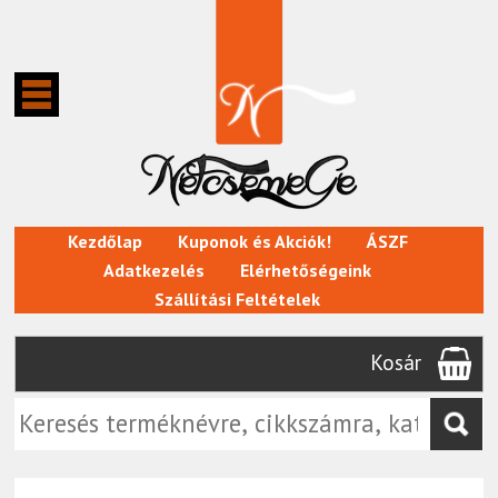
Kezdőlap
Kuponok és Akciók!
ÁSZF
Adatkezelés
Elérhetőségeink
Szállítási Feltételek
Kosár