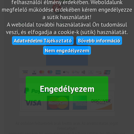
felhasználói élmény érdekében. Weboldalunk
megfelelő működése érdekében kérem engedélyezze
a sütik használatát!
marketplace partner
A weboldal további használatával Ön tudomásul
veszi, és elfogadja a cookie-k (sütik) használatát.
Adatvédelmi Tájékoztató
Bővebb információ
Nem engedélyezem
Engedélyezem
Az oldalon feltüntetek árak bruttó árak. Az árváltoztatás jogát
fenntartjuk!
www.netcsemege.hu, www.elelmiszer-hazhozszallitas.hu - Minden jog