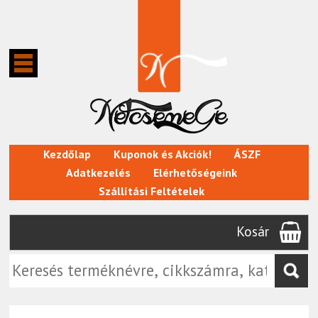
Kezdőlap
Kuponok és Akciók!
ÁSZF
Adatkezelés
Elérhetőségeink
Szállítási Feltételek
Kosár