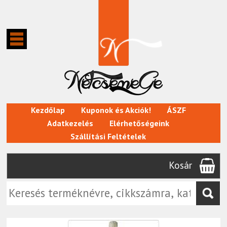
Kezdőlap
Kuponok és Akciók!
ÁSZF
Adatkezelés
Elérhetőségeink
Szállítási Feltételek
Kosár