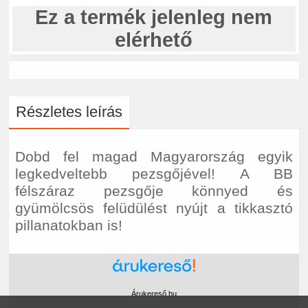
Ez a termék jelenleg nem
elérhető
Részletes leírás
Dobd fel magad Magyarország egyik
legkedveltebb pezsgőjével! A BB
félszáraz pezsgője könnyed és
gyümölcsös felüdülést nyújt a tikkasztó
pillanatokban is!
Árukereső.hu