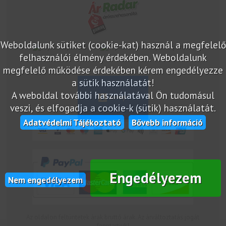
Weboldalunk sütiket (cookie-kat) használ a megfelelő
marketplace partner
felhasználói élmény érdekében. Weboldalunk
megfelelő működése érdekében kérem engedélyezze
a sütik használatát!
A weboldal további használatával Ön tudomásul
veszi, és elfogadja a cookie-k (sütik) használatát.
Adatvédelmi Tájékoztató
Bővebb információ
Engedélyezem
Nem engedélyezem
Az oldalon feltüntetek árak bruttó árak. Az árváltoztatás jogát
fenntartjuk!