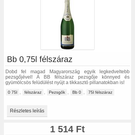
Bb 0,75l félszáraz
Dobd fel magad Magyarország egyik legkedveltebb
pezsgőjével! A BB félszáraz pezsgője könnyed és
gyümölcsös felüdülést nyújt a tikkasztó pillanatokban is!
0 75l
,
félszáraz
,
Pezsgők
,
Bb 0
,
75l félszáraz
Részletes leírás
1 514 Ft