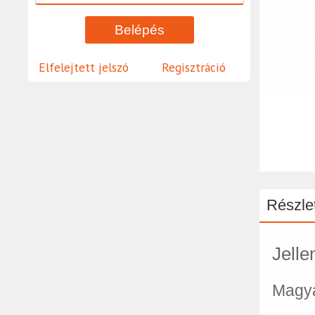
Elfelejtett jelszó
Regisztráció
Részlet
Jell
Magy