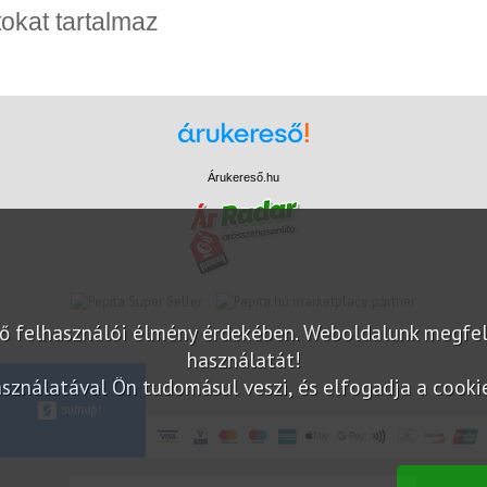
tokat tartalmaz
Árukereső.hu
marketplace partner
elő felhasználói élmény érdekében. Weboldalunk megfe
használatát!
sználatával Ön tudomásul veszi, és elfogadja a cookie-