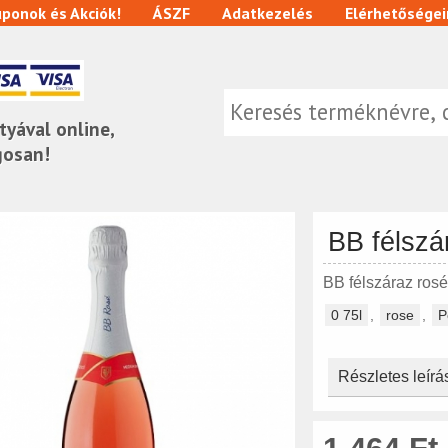
ponok és Akciók!
ÁSZF
Adatkezelés
Elérhetőségei
tyával online,
gosan!
BB félszá
BB félszáraz ros
0 75l
,
rose
,
P
Részletes leírá