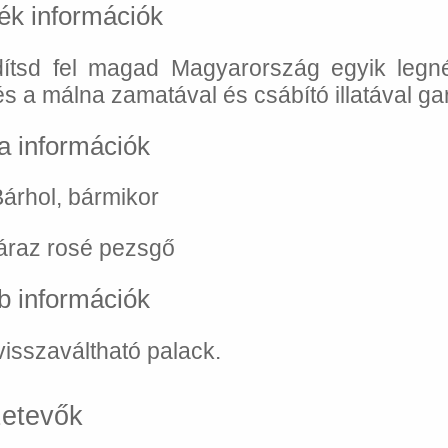
ék információk
ítsd fel magad Magyarország egyik legn
s a málna zamatával és csábító illatával gara
a információk
Bárhol, bármikor
áraz rosé pezsgő
b információk
isszaváltható palack.
etevők