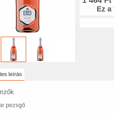
1 464 Ft
Ez a
es leírás
emzők
ar pezsgő