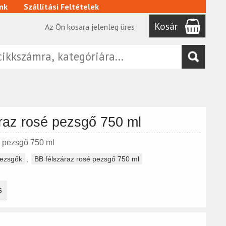
nk
Szállítási Feltételek
Kosár
Az Ön kosara jelenleg üres
raz rosé pezsgő 750 ml
é pezsgő 750 ml
ezsgők
,
BB félszáraz rosé pezsgő 750 ml
s