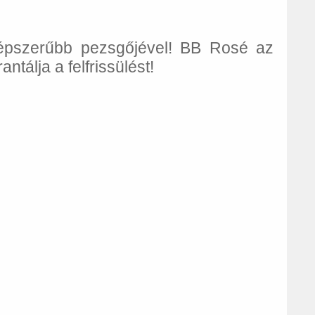
épszerűbb pezsgőjével! BB Rosé az
ntálja a felfrissülést!