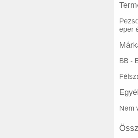
Term
Pezsd
eper é
Márk
BB - 
Félsz
Egyé
Nem v
Össz