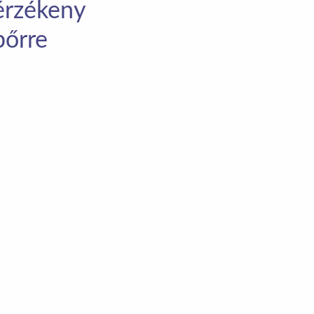
érzékeny
bőrre