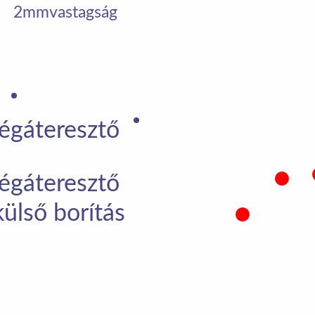
2mm
vastagság
légáteresztő
légáteresztő
külső borítás