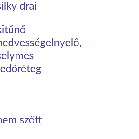
silky drai
kitűnő
nedvességelnyelő,
selymes
fedőréteg
nem szőtt