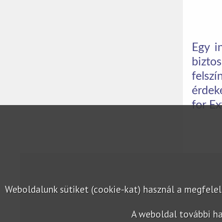
Egy i
bizto
felszí
érdek
for Ex
Weboldalunk sütiket (cookie-kat) használ a megfel
A weboldal további ha