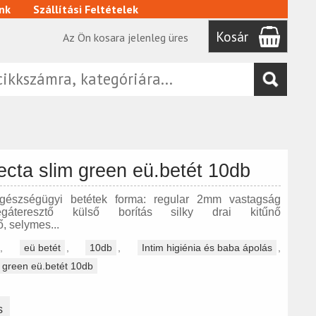
nk
Szállítási Feltételek
Kosár
Az Ön kosara jelenleg üres
fecta slim green eü.betét 10db
észségügyi betétek forma: regular 2mm vastagság
légáteresztő külső borítás silky drai kitűnő
, selymes...
,
eü betét
,
10db
,
Intim higiénia és baba ápolás
,
m green eü.betét 10db
s