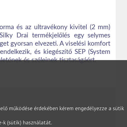
 forma és az ultravékony kivitel (2 mm)
Silky Drai termékjelőlés egy selymes
get gyorsan elvezeti. A viselési komfort
endelkezik, és kiegészítő SEP (System
letének és széleinek tisztaságáért.
lelő működése érdekében kérem engedélyezze a sütik
k (sütik) használatát.