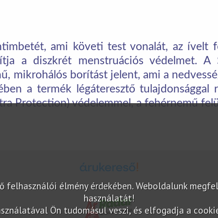
ntimbetét, ami követi test vonalát, az ívelt
sítja a diszkrét menstruációs védelmet. A 
nű, mikrohálós borítást jelent, ami a nedvessé
ében a termék légáteresztő tulajdonsággal r
tra Protection) védelemmel, a fehérnemű felü
elő felhasználói élmény érdekében. Weboldalunk megfe
Árukereső.hu
használatát!
sználatával Ön tudomásul veszi, és elfogadja a cookie-