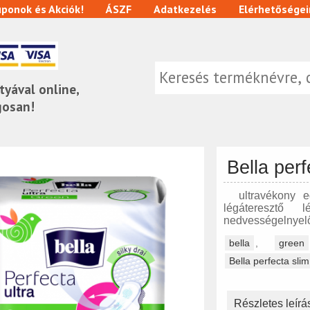
ponok és Akciók!
ÁSZF
Adatkezelés
Elérhetőségei
tyával online,
gosan!
Bella per
ultravékony eg
légáteresztő 
nedvességelnyelő
bella
,
green
Bella perfecta sli
Részletes leírá