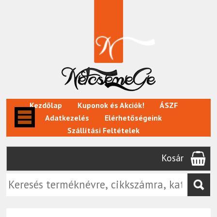
Kezdőlap
Kuponok és Akciók!
ÁSZF
Adatkezelés
Elérhetőségeink
Szállítási Feltételek
Kosár