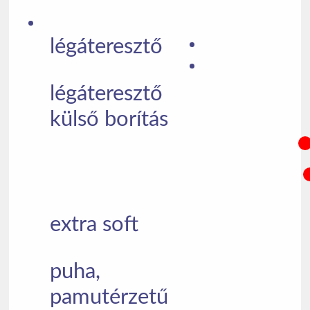
légáteresztő
légáteresztő
külső borítás
extra soft
puha,
pamutérzetű