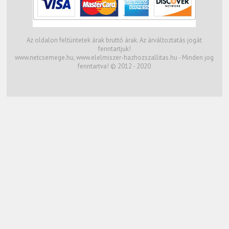
Az oldalon feltüntetek árak bruttó árak. Az árváltoztatás jogát
fenntartjuk!
www.netcsemege.hu, www.elelmiszer-hazhozszallitas.hu - Minden jog
fenntartva! © 2012 - 2020