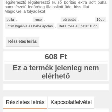
légáteresztő légáteresztő külső borítás extra soft puha,
pamutérzetű fedőréteg illatosított üde, friss illat
Magic Gel a folyadékot
bella
,
rose
,
eü betét
,
10db
,
Intim higiénia és baba ápolás
,
Bella rose eü.betét 10db
Részletes leírás
608 Ft
Ez a termék jelenleg nem
elérhető
Részletes leírás
Kapcsolatfelvétel