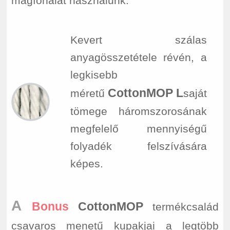
magfonalat használunk.
Kevert szálas
anyagösszetétele révén, a
legkisebb
CottonMOP
L
méretű
saját
tömege háromszorosának
megfelelő mennyiségű
folyadék felszívására
képes.
A
Bonus
CottonMOP
termékcsalád
csavaros menetű kupakjai a legtöbb