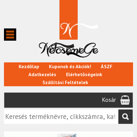
Kezdőlap
Kuponok és Akciók!
ÁSZF
Adatkezelés
Elérhetőségeink
Szállítási Feltételek
Kosár