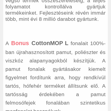
végső termék összeszereléséig, a teljes
folyamatot kontrollálva gyártjuk
termékeinket. Fejlesztéseink révén immár
több, mint évi 8 millió darabot gyártunk.
Bonus
CottonMOP
L
A
fonalait 100%-
ban újrahasznosított pamut, poliészter és
viszkóz alapanyagokból készítjük. A
pamut fonalak gyártásakor kiemelt
figyelmet fordítunk arra, hogy rendkívül
tartós, hófehér terméket állítsunk elő. A
tartósság érdekében a pamut
felmosófejek fonalában szintetikus