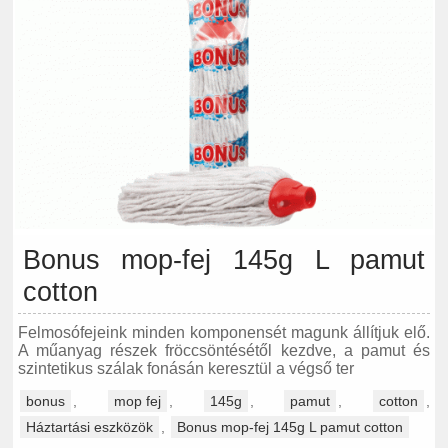
Bonus mop-fej 145g L pamut
cotton
Felmosófejeink minden komponensét magunk állítjuk elő.
A műanyag részek fröccsöntésétől kezdve, a pamut és
szintetikus szálak fonásán keresztül a végső ter
bonus
,
mop fej
,
145g
,
pamut
,
cotton
,
Háztartási eszközök
,
Bonus mop-fej 145g L pamut cotton