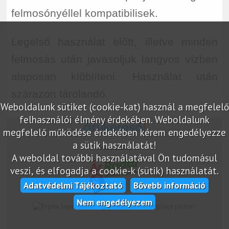
felmosónyéllel kompatibilisek.
Legelső használat előtt, illetve minden
felmosás után javasoljuk langyos vízben
alaposan kiöblíteni. Használat után
szárazon tárolandó.
Weboldalunk sütiket (cookie-kat) használ a megfelelő
felhasználói élmény érdekében. Weboldalunk
megfelelő működése érdekében kérem engedélyezze
a sütik használatát!
Árukereső.hu
A weboldal további használatával Ön tudomásul
veszi, és elfogadja a cookie-k (sütik) használatát.
Adatvédelmi Tájékoztató
Bővebb információ
Nem engedélyezem
marketplace partner