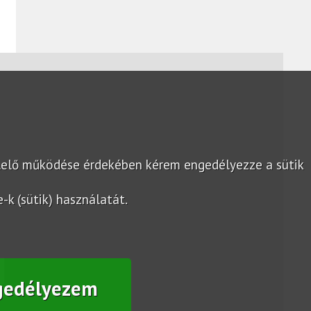
lelő működése érdekében kérem engedélyezze a sütik
k (sütik) használatát.
gedélyezem