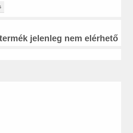
s
 termék jelenleg nem elérhető