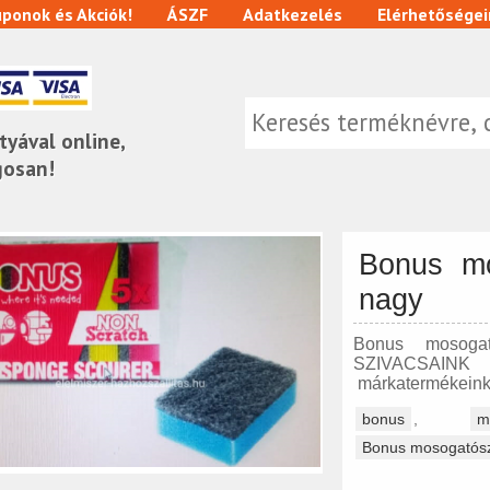
ponok és Akciók!
ÁSZF
Adatkezelés
Elérhetőségei
tyával online,
gosan!
Bonus mo
nagy
Bonus mosoga
SZIVACSAIN
márkatermékeink
bonus
,
m
Bonus mosogatósz