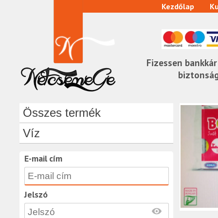
Kezdőlap
Ku
Fizessen bankkár
biztonsá
Összes termék
Víz
E-mail cím
Jelszó