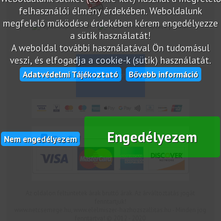
felhasználói élmény érdekében. Weboldalunk
megfelelő működése érdekében kérem engedélyezze
marketplace partner
a sütik használatát!
A weboldal további használatával Ön tudomásul
veszi, és elfogadja a cookie-k (sütik) használatát.
Adatvédelmi Tájékoztató
Bővebb információ
Engedélyezem
Nem engedélyezem
Az oldalon feltüntetek árak bruttó árak. Az árváltoztatás jogát
fenntartjuk!
www.netcsemege.hu, www.elelmiszer-hazhozszallitas.hu - Minden jog
fenntartva! © 2012 - 2020