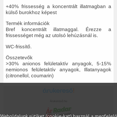
+40% frissesség a koncentrált illatmagban a
külső burokhoz képest
Termék információk
Bref koncentrált illatmaggal. Érezze a
frissességet még az utolsó lehúzásnál is.
WC-frissítő.
Összetevők
>30% anionos felületaktív anyagok, 5-15%
nemionos felületaktív anyagok, Illatanyagok
(citronellol, coumarin)
Árukereső.hu
Weboldalunk sütiket (cookie-kat) használ a megfelelő