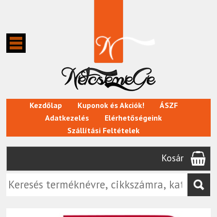
Kezdőlap
Kuponok és Akciók!
ÁSZF
Adatkezelés
Elérhetőségeink
Szállítási Feltételek
Kosár