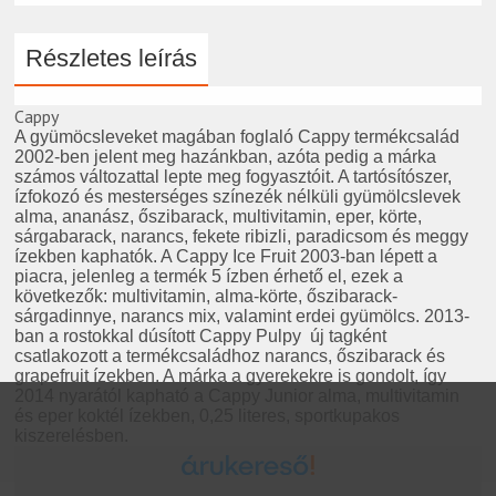
Részletes leírás
Cappy
A gyümöcsleveket magában foglaló Cappy termékcsalád
2002-ben jelent meg hazánkban, azóta pedig a márka
számos változattal lepte meg fogyasztóit. A tartósítószer,
ízfokozó és mesterséges színezék nélküli gyümölcslevek
alma, ananász, őszibarack, multivitamin, eper, körte,
sárgabarack, narancs, fekete ribizli, paradicsom és meggy
ízekben kaphatók. A Cappy Ice Fruit 2003-ban lépett a
piacra, jelenleg a termék 5 ízben érhető el, ezek a
következők: multivitamin, alma-körte, őszibarack-
sárgadinnye, narancs mix, valamint erdei gyümölcs. 2013-
ban a rostokkal dúsított Cappy Pulpy új tagként
csatlakozott a termékcsaládhoz narancs, őszibarack és
grapefruit ízekben. A márka a gyerekekre is gondolt, így
2014 nyarától kapható a Cappy Junior alma, multivitamin
és eper koktél ízekben, 0,25 literes, sportkupakos
kiszerelésben.