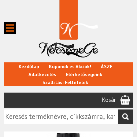
Kezdőlap
Kuponok és Akciók!
ÁSZF
Adatkezelés
Elérhetőségeink
Szállítási Feltételek
Kosár