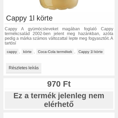
Cappy 1l körte
Cappy A gyümöcsleveket magában foglaló Cappy
termékcsalád 2002-ben jelent meg hazánkban, azóta
pedig a márka számos változattal lepte meg fogyasztóit. A
tartósí
cappy
,
körte
,
Coca-Cola termékek
,
Cappy 1l körte
Részletes leírás
970 Ft
Ez a termék jelenleg nem
elérhető