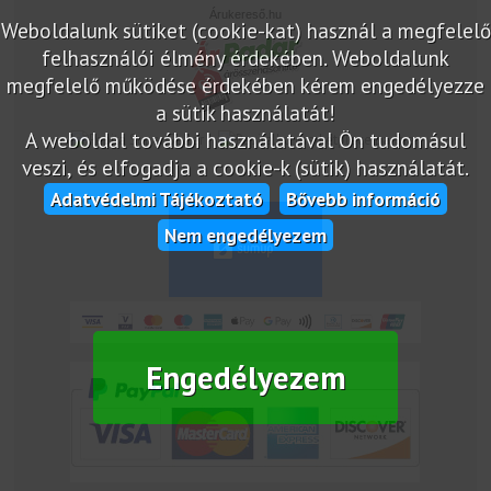
Árukereső.hu
Weboldalunk sütiket (cookie-kat) használ a megfelelő
felhasználói élmény érdekében. Weboldalunk
megfelelő működése érdekében kérem engedélyezze
a sütik használatát!
A weboldal további használatával Ön tudomásul
marketplace partner
veszi, és elfogadja a cookie-k (sütik) használatát.
Adatvédelmi Tájékoztató
Bővebb információ
Nem engedélyezem
Engedélyezem