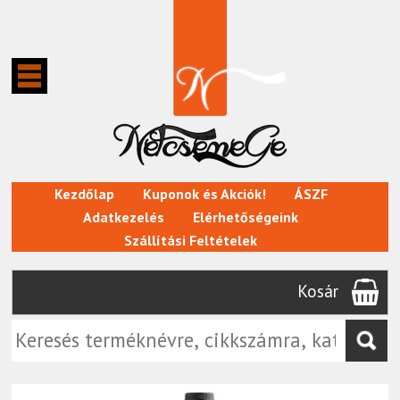
Kezdőlap
Kuponok és Akciók!
ÁSZF
Adatkezelés
Elérhetőségeink
Szállítási Feltételek
Kosár