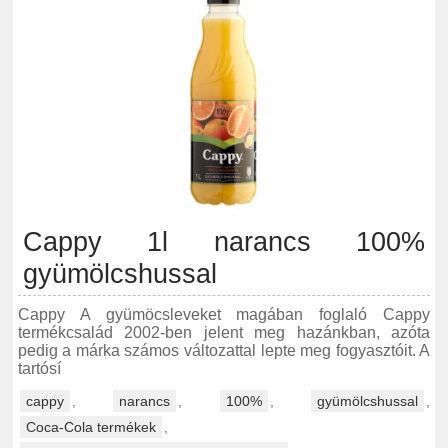
Cappy 1l narancs 100%
gyümölcshussal
Cappy A gyümöcsleveket magában foglaló Cappy
termékcsalád 2002-ben jelent meg hazánkban, azóta
pedig a márka számos változattal lepte meg fogyasztóit. A
tartósí
cappy
,
narancs
,
100%
,
gyümölcshussal
,
Coca-Cola termékek
,