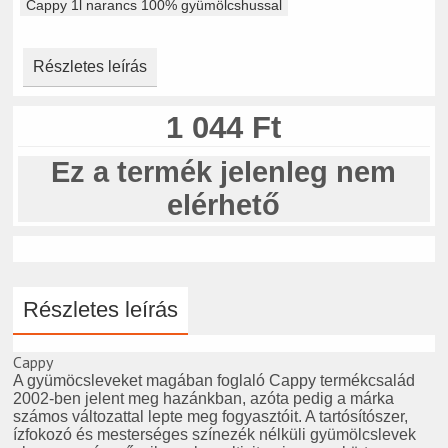
Cappy 1l narancs 100% gyümölcshussal
Részletes leírás
1 044 Ft
Ez a termék jelenleg nem
elérhető
Részletes leírás
Cappy
A gyümöcsleveket magában foglaló Cappy termékcsalád
2002-ben jelent meg hazánkban, azóta pedig a márka
számos változattal lepte meg fogyasztóit. A tartósítószer,
ízfokozó és mesterséges színezék nélküli gyümölcslevek