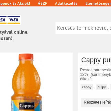
ponok és Akciók!
ÁSZF
Adatkezelés
Elérhetőségei
tyával online,
gosan!
Cappy pul
Rostos narancsit
12% (sűrítményb
étkezé
cappy
,
pulpy
,
Részletes leírá