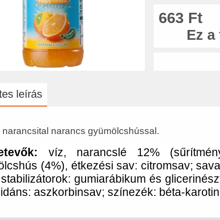
663 Ft
Ez a
es leírás
 narancsital narancs gyümölcshússal.
etevők:
víz, narancslé 12% (sűrítményb
lcshús (4%), étkezési sav: citromsav; sav
t; stabilizátorok: gumiarábikum és gliceriné
xidáns: aszkorbinsav; színezék: béta-karotin