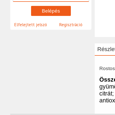
Elfelejtett jelszó
Regisztráció
Részlet
Rostos
Össz
gyümö
citrá
antio