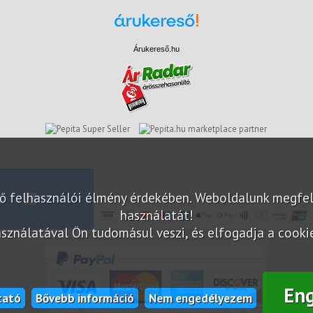
Árukereső.hu
marketplace partner
elő felhasználói élmény érdekében. Weboldalunk megfe
használatát!
sználatával Ön tudomásul veszi, és elfogadja a cookie-
En
tató
Bővebb információ
Nem engedélyezem