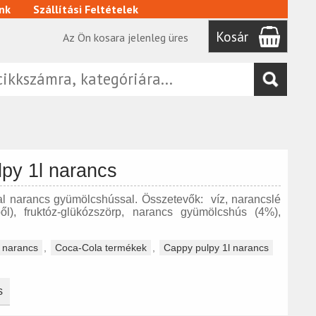
nk
Szállítási Feltételek
Kosár
Az Ön kosara jelenleg üres
py 1l narancs
al narancs gyümölcshússal. Összetevők: víz, narancslé
ől), fruktóz-glükózszörp, narancs gyümölcshús (4%),
narancs
,
Coca-Cola termékek
,
Cappy pulpy 1l narancs
s