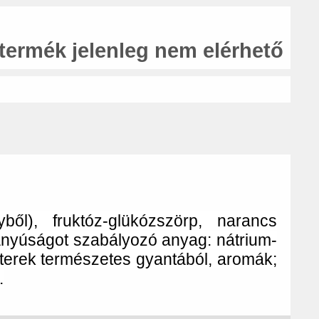
 termék jelenleg nem elérhető
ől), fruktóz-glükózszörp, narancs
anyúságot szabályozó anyag: nátrium-
szterek természetes gyantából, aromák;
.