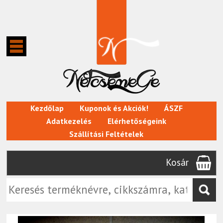
Kezdőlap
Kuponok és Akciók!
ÁSZF
Adatkezelés
Elérhetőségeink
Szállítási Feltételek
Kosár