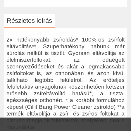
Részletes leírás
2x hatékonyabb zsíroldás* 100%-os zsírfolt
eltávolítás**. Szuperhatékony habunk már
súrolás nélkül is tisztít. Gyorsan eltávolítja az
élelmiszerfoltokat, az odaégett
szennyeződéseket és akár a legmakacsabb
zsírfoltokat is, az otthonában és azon kívül
található legtöbb felületről. Az erőteljes
felületaktív anyagoknak köszönhetően kétszer
erősebb zsíreltávolító hatású*, a tiszta,
egészséges otthonért. * a korábbi formulához
képest (Cillit Bang Power Cleaner zsíroldó) **a
termék eltávolítja a zsír- és zsíros foltokat a
címkén megjelölt felületekről, melyeken ideális
használata.