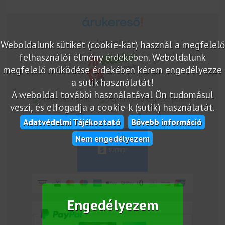
Weboldalunk sütiket (cookie-kat) használ a megfelelő
Árukereső.hu
felhasználói élmény érdekében. Weboldalunk
megfelelő működése érdekében kérem engedélyezze
a sütik használatát!
A weboldal további használatával Ön tudomásul
marketplace partner
veszi, és elfogadja a cookie-k (sütik) használatát.
Adatvédelmi Tájékoztató
Bővebb információ
Nem engedélyezem
Engedélyezem