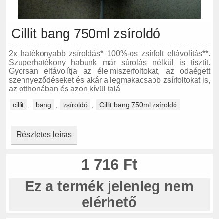
Cillit bang 750ml zsíroldó
2x hatékonyabb zsíroldás* 100%-os zsírfolt eltávolítás**.
Szuperhatékony habunk már súrolás nélkül is tisztít.
Gyorsan eltávolítja az élelmiszerfoltokat, az odaégett
szennyeződéseket és akár a legmakacsabb zsírfoltokat is,
az otthonában és azon kívül talá
cillit
,
bang
,
zsíroldó
,
Cillit bang 750ml zsíroldó
Részletes leírás
1 716 Ft
Ez a termék jelenleg nem
elérhető