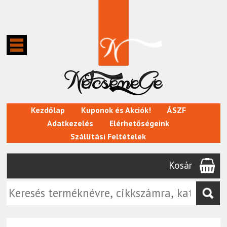
Kezdőlap
Kuponok és Akciók!
ÁSZF
Adatkezelés
Elérhetőségeink
Szállítási Feltételek
Kosár