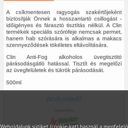
A csíkmentesen ragyogás szakértőjeként
biztosítják Önnek a hosszantartó csillogást -
időigényes és fárasztó tisztítás nélkül. A Clin
termékek speciális szórófeje nemcsak permet,
hanem hab szórására is alkalmas a makacs
szennyeződések tökéletes eltávolítására.
Clin Anti-Fog alkoholos üvegtisztító
párásodásgátló hatással. Tisztít és megelőzi
az üvegfelületek és tükrök párásodását.
500ml
Árukereső.hu
Weboldalunk sütiket (cookie-kat) használ a megfelelő