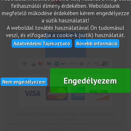
felhasználói élmény érdekében. Weboldalunk
megfelelő működése érdekében kérem engedélyezze
marketplace partner
a sütik használatát!
A weboldal további használatával Ön tudomásul
veszi, és elfogadja a cookie-k (sütik) használatát.
Adatvédelmi Tájékoztató
Bővebb információ
Engedélyezem
Nem engedélyezem
Az oldalon feltüntetek árak bruttó árak. Az árváltoztatás jogát
fenntartjuk!
www.netcsemege.hu, www.elelmiszer-hazhozszallitas.hu - Minden jog
fenntartva! © 2012 - 2020