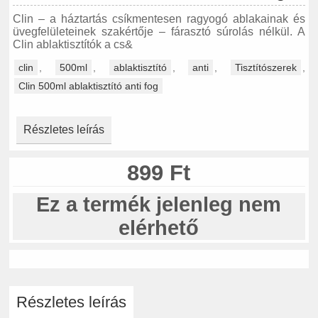
Clin – a háztartás csíkmentesen ragyogó ablakainak és
üvegfelületeinek szakértője – fárasztó súrolás nélkül. A
Clin ablaktisztítók a cs&
clin
,
500ml
,
ablaktisztító
,
anti
,
Tisztítószerek
,
Clin 500ml ablaktisztító anti fog
Részletes leírás
899 Ft
Ez a termék jelenleg nem
elérhető
Részletes leírás