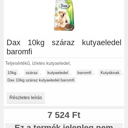
Dax 10kg száraz kutyaeledel
baromfi
Teljesértékű, ízletes kutyaeledel,
10kg
,
száraz
,
kutyaeledel
,
baromfi
,
Kutyáknak
,
Dax 10kg száraz kutyaeledel baromfi
Részletes leírás
7 524 Ft
Ez a termék jelenleg nem