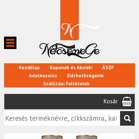
Kezdőlap
Kuponok és Akciók!
ÁSZF
Adatkezelés
Elérhetőségeink
Szállítási Feltételek
Kosár