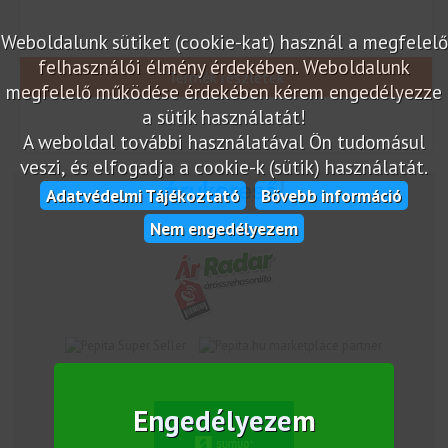
Weboldalunk sütiket (cookie-kat) használ a megfelelő
felhasználói élmény érdekében. Weboldalunk
Termék részletek
megfelelő működése érdekében kérem engedélyezze
a sütik használatát!
A weboldal további használatával Ön tudomásul
veszi, és elfogadja a cookie-k (sütik) használatát.
Adatvédelmi Tájékoztató
Bővebb információ
Nem engedélyezem
Árukereső.hu
marketplace partner
Engedélyezem