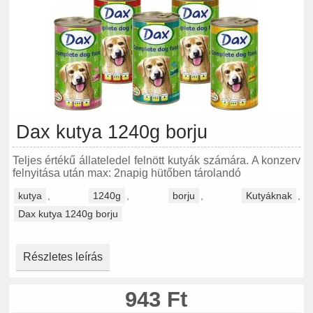
Dax kutya 1240g borju
Teljes értékű állateledel felnött kutyák számára. A konzerv
felnyitása után max: 2napig hütőben tárolandó
kutya
,
1240g
,
borju
,
Kutyáknak
,
Dax kutya 1240g borju
Részletes leírás
943 Ft