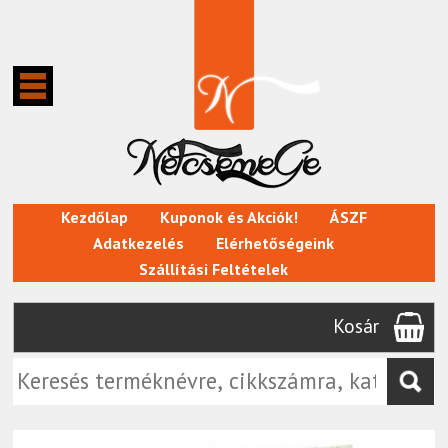
Kezdőlap
Kuponok és Akciók!
ÁSZF
Adatkezelés
Elérhetőségeink
Szállítási Feltételek
Kosár