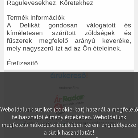
Ragulevesekhez, Köretekhez
Termék információk
A Delikát gondosan válogatott és
kíméletesen szárított zöldségek és
fűszerek megfelelő arányú keveréke,
mely nagyszerű ízt ad az Ön ételeinek.
Ételízesítő
Árukereső.hu
Weboldalunk sütiket (cookie-kat) használ a megfelelő
felhasználói élmény érdekében. Weboldalunk
marketplace partner
megfelelő működése érdekében kérem engedélyezze
a sütik használatát!