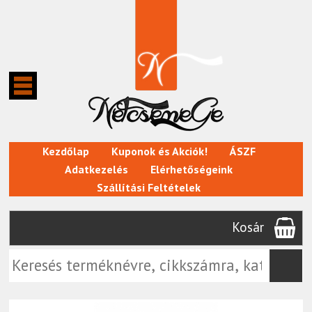
Kezdőlap
Kuponok és Akciók!
ÁSZF
Adatkezelés
Elérhetőségeink
Szállítási Feltételek
Kosár