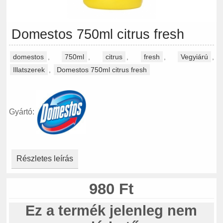
Domestos 750ml citrus fresh
domestos
,
750ml
,
citrus
,
fresh
,
Vegyiárú
,
Illatszerek
,
Domestos 750ml citrus fresh
Gyártó:
Részletes leírás
980 Ft
Ez a termék jelenleg nem