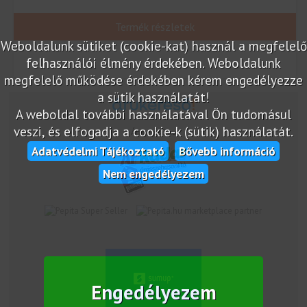
Termék részletek
Weboldalunk sütiket (cookie-kat) használ a megfelelő
felhasználói élmény érdekében. Weboldalunk
megfelelő működése érdekében kérem engedélyezze
a sütik használatát!
A weboldal további használatával Ön tudomásul
veszi, és elfogadja a cookie-k (sütik) használatát.
Árukereső.hu
Adatvédelmi Tájékoztató
Bővebb információ
Nem engedélyezem
marketplace partner
Engedélyezem