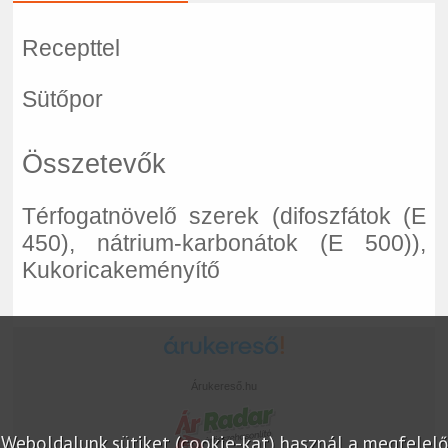
Recepttel
Sütőpor
Összetevők
Térfogatnövelő szerek (difoszfátok (E
450), nátrium-karbonátok (E 500)),
Kukoricakeményítő
Árukereső.hu
Weboldalunk sütiket (cookie-kat) használ a megfelelő