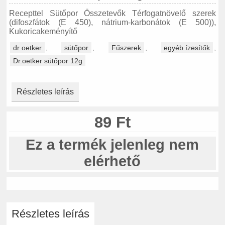
Recepttel Sütőpor Összetevők Térfogatnövelő szerek
(difoszfátok (E 450), nátrium-karbonátok (E 500)),
Kukoricakeményítő
dr oetker
,
sütőpor
,
Fűszerek
,
egyéb ízesítők
,
Dr.oetker sütőpor 12g
Részletes leírás
89 Ft
Ez a termék jelenleg nem
elérhető
Részletes leírás