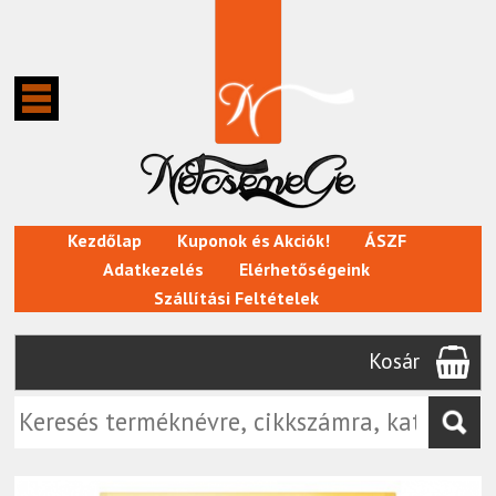
Kezdőlap
Kuponok és Akciók!
ÁSZF
Adatkezelés
Elérhetőségeink
Szállítási Feltételek
Kosár