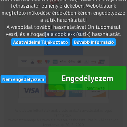
felhasználói élmény érdekében. Weboldalunk
megfelelő működése érdekében kérem engedélyezze
marketplace partner
a sütik használatát!
A weboldal további használatával Ön tudomásul
veszi, és elfogadja a cookie-k (sütik) használatát.
Adatvédelmi Tájékoztató
Bővebb információ
Engedélyezem
Nem engedélyezem
Az oldalon feltüntetek árak bruttó árak. Az árváltoztatás jogát
fenntartjuk!
www.netcsemege.hu, www.elelmiszer-hazhozszallitas.hu - Minden jog
fenntartva! © 2012 - 2020