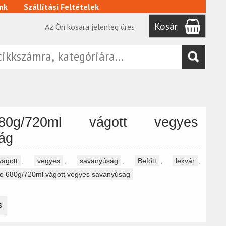
nk
Szállítási Feltételek
Kosár
Az Ön kosara jelenleg üres
0g/720ml vágott vegyes
ág
vágott
,
vegyes
,
savanyúság
,
Befőtt
,
lekvár
,
o 680g/720ml vágott vegyes savanyúság
s