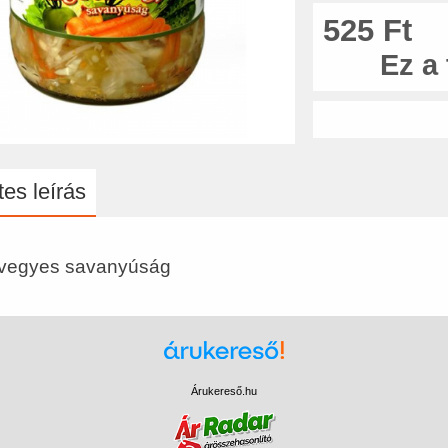
525 Ft
Ez a
es leírás
 vegyes savanyúság
Árukereső.hu