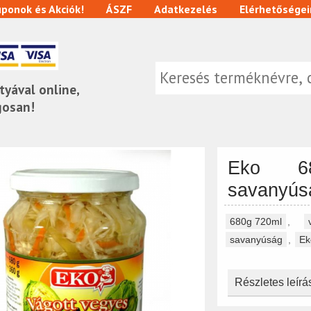
ponok és Akciók!
ÁSZF
Adatkezelés
Elérhetőségei
tyával online,
gosan!
Eko 68
savanyús
680g 720ml
,
savanyúság
,
Ek
Részletes leírá