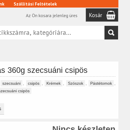
nk
Szállítási Feltételek
Kosár
Az Ön kosara jelenleg üres
s 360g szecsuáni csipös
szecsuáni
,
csipös
,
Krémek
,
Szószok
,
Pástétomok
,
zecsuáni csipös
s
Nincs készleten