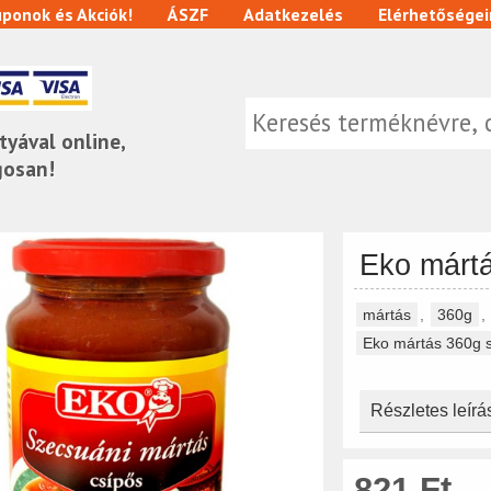
ponok és Akciók!
ÁSZF
Adatkezelés
Elérhetőségei
tyával online,
gosan!
Eko mártá
mártás
,
360g
,
Eko mártás 360g s
Részletes leírá
821 Ft