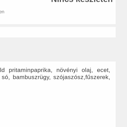
en
 pritaminpaprika, növényi olaj, ecet,
i só, bambuszrügy, szójaszósz,fűszerek,