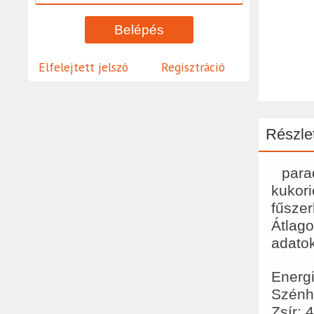
Elfelejtett jelszó
Regisztráció
Részlet
parad
kukori
fűsze
Átlago
adato
Energi
Szénhi
Zsír: 