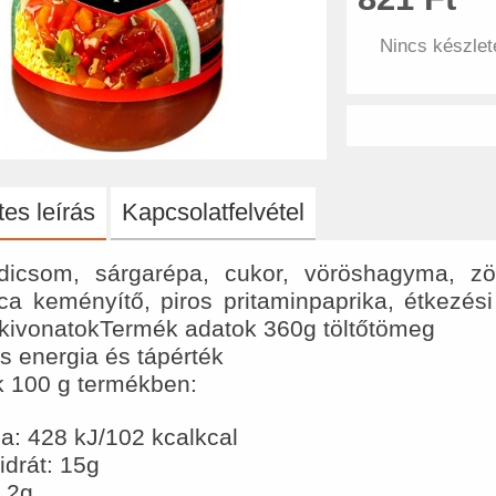
Nincs készlet
es leírás
Kapcsolatfelvétel
icsom, sárgarépa, cukor, vöröshagyma, zöld
ca keményítő, piros pritaminpaprika, étkezés
rkivonatokTermék adatok 360g töltőtömeg
s energia és tápérték
k 100 g termékben:
a: 428 kJ/102 kcalkcal
drát: 15g
4,2g