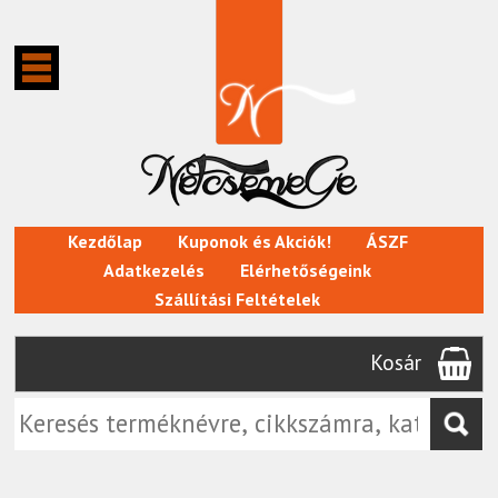
Kezdőlap
Kuponok és Akciók!
ÁSZF
Adatkezelés
Elérhetőségeink
Szállítási Feltételek
Kosár