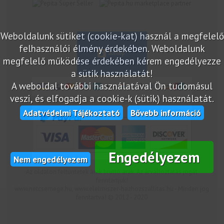
marketplace partner
Weboldalunk sütiket (cookie-kat) használ a megfelelő
felhasználói élmény érdekében. Weboldalunk
megfelelő működése érdekében kérem engedélyezze
a sütik használatát!
A weboldal további használatával Ön tudomásul
veszi, és elfogadja a cookie-k (sütik) használatát.
Adatvédelmi Tájékoztató
Bővebb információ
Engedélyezem
Nem engedélyezem
Az oldalon feltüntetek árak bruttó árak. Az árváltoztatás jogát
fenntartjuk!
www.netcsemege.hu, www.elelmiszer-hazhozszallitas.hu - Minden jog
fenntartva! © 2012 - 2020