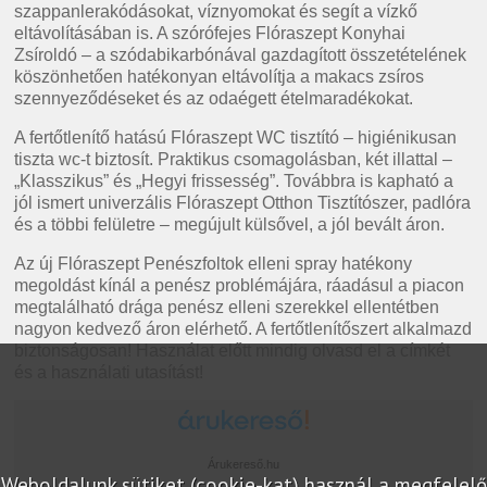
szappanlerakódásokat, víznyomokat és segít a vízkő
eltávolításában is. A szórófejes Flóraszept Konyhai
Zsíroldó – a szódabikarbónával gazdagított összetételének
köszönhetően hatékonyan eltávolítja a makacs zsíros
szennyeződéseket és az odaégett ételmaradékokat.
A fertőtlenítő hatású Flóraszept WC tisztító – higiénikusan
tiszta wc-t biztosít. Praktikus csomagolásban, két illattal –
„Klasszikus” és „Hegyi frissesség”. Továbbra is kapható a
jól ismert univerzális Flóraszept Otthon Tisztítószer, padlóra
és a többi felületre – megújult külsővel, a jól bevált áron.
Az új Flóraszept Penészfoltok elleni spray hatékony
megoldást kínál a penész problémájára, ráadásul a piacon
megtalálható drága penész elleni szerekkel ellentétben
nagyon kedvező áron elérhető. A fertőtlenítőszert alkalmazd
biztonságosan! Használat előtt mindig olvasd el a címkét
és a használati utasítást!
Árukereső.hu
Weboldalunk sütiket (cookie-kat) használ a megfelelő