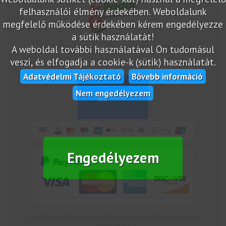
felhasználói élmény érdekében. Weboldalunk
megfelelő működése érdekében kérem engedélyezze
a sütik használatát!
A weboldal további használatával Ön tudomásul
marketplace partner
veszi, és elfogadja a cookie-k (sütik) használatát.
Adatvédelmi Tájékoztató
Bővebb információ
Nem engedélyezem
Engedélyezem
Az oldalon feltüntetek árak bruttó árak. Az árváltoztatás jogát
fenntartjuk!