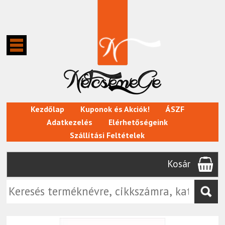
Kezdőlap
Kuponok és Akciók!
ÁSZF
Adatkezelés
Elérhetőségeink
Szállítási Feltételek
Kosár