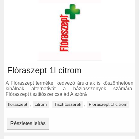
Flóraszept 1l citrom
A Flóraszept termékei kedvező áruknak is köszönhetően
kínálnak alternatívát a háziasszonyok számára.
Flóraszept tisztítószer család A szór&
flóraszept
,
citrom
,
Tisztítószerek
,
Flóraszept 1l citrom
Részletes leírás