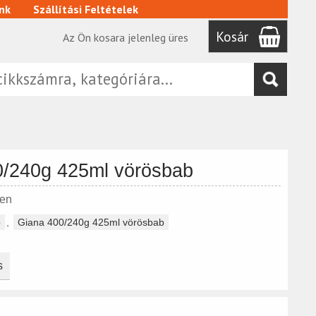
nk
Szállítási Feltételek
Kosár
Az Ön kosara jelenleg üres
0/240g 425ml vörösbab
ben
b
,
Giana 400/240g 425ml vörösbab
s