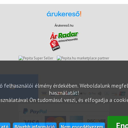
Árukereső.hu
marketplace partner
elő felhasználói élmény érdekében. Weboldalunk megfe
használatát!
sználatával Ön tudomásul veszi, és elfogadja a cookie-
En
tató
Bővebb információ
Nem engedélyezem