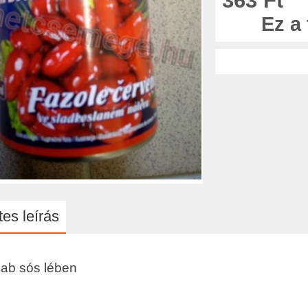
363 Ft
Ez a
es leírás
ab sós lében