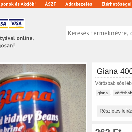
ponok és Akciók!
ÁSZF
Adatkezelés
Elérhetőségei
tyával online,
gosan!
Giana 40
Vörösbab sós lé
giana
,
vörösba
Részletes leírá