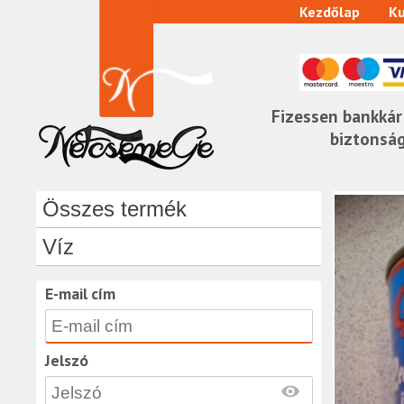
Kezdőlap
Ku
Fizessen bankkár
biztonsá
Összes termék
Víz
E-mail cím
Jelszó